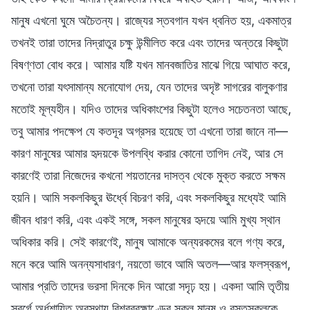
মানুষ এখনো ঘুমে অচৈতন্য। রাজ্যের স্তবগান যখন ধ্বনিত হয়, একমাত্র
তখনই তারা তাদের নিদ্রাতুর চক্ষু উন্মীলিত করে এবং তাদের অন্তরে কিছুটা
বিষণ্ণতা বোধ করে। আমার যষ্টি যখন মানবজাতির মাঝে গিয়ে আঘাত করে,
তখনো তারা যৎসামান্য মনোযোগ দেয়, যেন তাদের অদৃষ্ট সাগরের বালুকণার
মতোই মূল্যহীন। যদিও তাদের অধিকাংশের কিছুটা হলেও সচেতনতা আছে,
তবু আমার পদক্ষেপ যে কতদূর অগ্রসর হয়েছে তা এখনো তারা জানে না—
কারণ মানুষের আমার হৃদয়কে উপলব্ধি করার কোনো তাগিদ নেই, আর সে
কারণেই তারা নিজেদের কখনো শয়তানের দাসত্ব থেকে মুক্ত করতে সক্ষম
হয়নি। আমি সকলকিছুর ঊর্ধ্বে বিচরণ করি, এবং সকলকিছুর মধ্যেই আমি
জীবন ধারণ করি, এবং একই সঙ্গে, সকল মানুষের হৃদয়ে আমি মুখ্য স্থান
অধিকার করি। সেই কারণেই, মানুষ আমাকে অন্যরকমের বলে গণ্য করে,
মনে করে আমি অনন্যসাধারণ, নয়তো ভাবে আমি অতল—আর ফলস্বরূপ,
আমার প্রতি তাদের ভরসা দিনকে দিন আরো সদৃঢ় হয়। একদা আমি তৃতীয়
স্বর্গে অর্ধশায়িত অবস্থায় বিশ্বব্রহ্মাণ্ডের সকল মানুষ ও বস্তুসকলকে