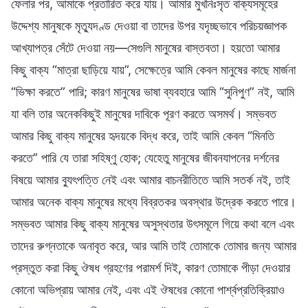
ফেলার পর, আমাকে প্রতারিত করে যায়। আমার মুখনিঃসৃত বাক্যসমূহের
উদ্দেশ্য মানুষকে মৃত্যুদণ্ড দেওয়া বা তাদের উপর যদৃচ্ছভাবে পরিচয়জ্ঞাপক
আখ্যাপত্র সেঁটে দেওয়া নয়—সেগুলি মানুষের বাস্তবতা। হয়তো আমার
কিছু বাক্য “মাত্রা ছাড়িয়ে যায়”, সেক্ষেত্রে আমি কেবল মানুষের কাছে মার্জনা
“ভিক্ষা করতে” পারি; কারণ মানুষের ভাষা ব্যবহারে আমি “সুনিপুণ” নই, আমি
যা বলি তার অনেককিছুই মানুষের দাবিকে পূরণ করতে অসমর্থ। সম্ভবত
আমার কিছু বাক্য মানুষের হৃদয়কে বিদ্ধ করে, তাই আমি কেবল “মিনতি
করতে” পারি যে তারা সহিষ্ণু হোক; যেহেতু মানুষের জীবনযাপনের দর্শনের
বিষয়ে আমার ব্যুৎপত্তি নেই এবং আমার বাচনরীতিতে আমি সতর্ক নই, তাই
আমার অনেক বাক্য মানুষের মধ্যে বিব্রতকর অবস্থার উদ্রেক করতে পারে।
সম্ভবত আমার কিছু বাক্য মানুষের অসুস্থতার উৎসমূলে গিয়ে কথা বলে এবং
তাদের রুগ্নতাকে অনাবৃত করে, আর আমি তাই তোমাকে তোমার জন্য আমার
প্রস্তুত করা কিছু ঔষধ গ্রহণের পরামর্শ দিই, কারণ তোমাকে পীড়া দেওয়ার
কোনো অভিপ্রায় আমার নেই, এবং এই ঔষধের কোনো পার্শ্বপ্রতিক্রিয়াও