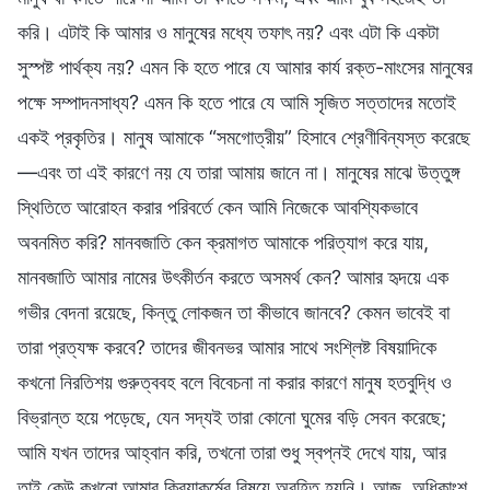
করি। এটাই কি আমার ও মানুষের মধ্যে তফাৎ নয়? এবং এটা কি একটা
সুস্পষ্ট পার্থক্য নয়? এমন কি হতে পারে যে আমার কার্য রক্ত-মাংসের মানুষের
পক্ষে সম্পাদনসাধ্য? এমন কি হতে পারে যে আমি সৃজিত সত্তাদের মতোই
একই প্রকৃতির। মানুষ আমাকে “সমগোত্রীয়” হিসাবে শ্রেণীবিন্যস্ত করেছে
—এবং তা এই কারণে নয় যে তারা আমায় জানে না। মানুষের মাঝে উত্তুঙ্গ
স্থিতিতে আরোহন করার পরিবর্তে কেন আমি নিজেকে আবশ্যিকভাবে
অবনমিত করি? মানবজাতি কেন ক্রমাগত আমাকে পরিত্যাগ করে যায়,
মানবজাতি আমার নামের উৎকীর্তন করতে অসমর্থ কেন? আমার হৃদয়ে এক
গভীর বেদনা রয়েছে, কিন্তু লোকজন তা কীভাবে জানবে? কেমন ভাবেই বা
তারা প্রত্যক্ষ করবে? তাদের জীবনভর আমার সাথে সংশ্লিষ্ট বিষয়াদিকে
কখনো নিরতিশয় গুরুত্ববহ বলে বিবেচনা না করার কারণে মানুষ হতবুদ্ধি ও
বিভ্রান্ত হয়ে পড়েছে, যেন সদ্যই তারা কোনো ঘুমের বড়ি সেবন করেছে;
আমি যখন তাদের আহ্বান করি, তখনো তারা শুধু স্বপ্নই দেখে যায়, আর
তাই কেউ কখনো আমার ক্রিয়াকর্মের বিষয়ে অবহিত হয়নি। আজ, অধিকাংশ