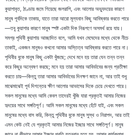
কুয়াশাবৃত, ঠাণ্ডায় জমে গিয়েছে জলরাশি, এবং আলোর অভ্যুদয়ের কারণে
মানুষ পূর্বদিকে তাকায়, যাতে তারা আরো মূল্যবান কিছু আবিষ্কার করতে পারে
—তবু কুয়াশার কারণে মানুষ স্পষ্ট একটা দিক নিরূপণে অসমর্থ রয়ে যায়।
সমগ্র পৃথিবী কুয়াশায় আচ্ছাদিত বলে, আমি যখন মেঘেদের মধ্যে থেকে নীচে
তাকাই, একজন মানুষও কখনো আমার অস্তিত্ব আবিষ্কার করতে পারে না।
পৃথিবীর বুকে মানুষ কিছু একটা খুঁজছে; দেখে মনে হয় তারা যেন তন্ন তন্ন
করে কিছুর অন্বেষণ করছে; মনে হয় তারা আমার আবির্ভাবের জন্য প্রতীক্ষা
করতে চায়—কিন্তু তারা আমার আবির্ভাবের দিনক্ষণ জানে না, আর তাই শুধু
মাঝেমাঝেই পূর্ব দিগন্তের ক্ষীণ আলোর আভাসের দিকে চেয়ে দেখতে পারে।
সকল মানুষের মধ্যে আমি কেবল তাদেরই খুঁজি যারা প্রকৃতই আমার নিজের
হৃদয়ের সাথে সঙ্গতিপূর্ণ। আমি সকল মানুষের মধ্যে হেঁটে যাই, এবং সকল
মানুষের মধ্যে বাস করি, কিন্তু পৃথিবীর বুকে মানুষ সুস্থ ও নিরাপদ, আর তাই
এমন কেউ নেই যে প্রকৃতই আমার নিজের ইচ্ছার সাথে সঙ্গতিপূর্ণ। মানুষ
জানে না কীভাবে আমার ইচ্ছার প্রতি যত্নবান হতে হয়, আমার কার্যকলাপ