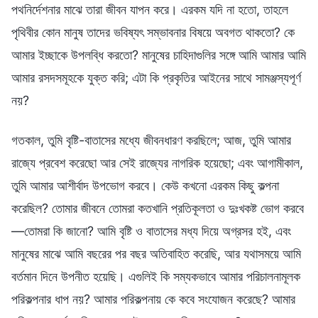
পথনির্দেশনার মাঝে তারা জীবন যাপন করে। এরকম যদি না হতো, তাহলে
পৃথিবীর কোন মানুষ তাদের ভবিষ্যৎ সম্ভাবনার বিষয়ে অবগত থাকতো? কে
আমার ইচ্ছাকে উপলব্ধি করতো? মানুষের চাহিদাগুলির সঙ্গে আমি আমার আমি
আমার রসদসমূহকে যুক্ত করি; এটা কি প্রকৃতির আইনের সাথে সামঞ্জস্যপূর্ণ
নয়?
গতকাল, তুমি বৃষ্টি-বাতাসের মধ্যে জীবনধারণ করছিলে; আজ, তুমি আমার
রাজ্যে প্রবেশ করেছো আর সেই রাজ্যের নাগরিক হয়েছো; এবং আগামীকাল,
তুমি আমার আশীর্বাদ উপভোগ করবে। কেউ কখনো এরকম কিছু কল্পনা
করেছিল? তোমার জীবনে তোমরা কতখানি প্রতিকূলতা ও দুঃখকষ্ট ভোগ করবে
—তোমরা কি জানো? আমি বৃষ্টি ও বাতাসের মধ্য দিয়ে অগ্রসর হই, এবং
মানুষের মাঝে আমি বছরের পর বছর অতিবাহিত করেছি, আর যথাসময়ে আমি
বর্তমান দিনে উপনীত হয়েছি। এগুলিই কি সম্যকভাবে আমার পরিচালনামূলক
পরিকল্পনার ধাপ নয়? আমার পরিকল্পনায় কে কবে সংযোজন করেছে? আমার