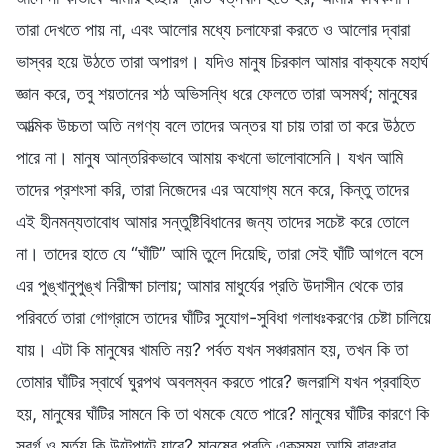
তারা দেখতে পায় না, এবং আলোর মধ্যে চলাফেরা করতে ও আলোর দ্বারা
ভাস্বর হয়ে উঠতে তারা অপারগ। যদিও মানুষ চিরকাল আমার বাক্যকে মহার্ঘ
জ্ঞান করে, তবু শয়তানের শঠ অভিসন্ধি ধরে ফেলতে তারা অসমর্থ; মানুষের
আত্মিক উচ্চতা অতি নগণ্য বলে তাদের অন্তর যা চায় তারা তা করে উঠতে
পারে না। মানুষ আন্তরিকভাবে আমায় কখনো ভালোবাসেনি। যখন আমি
তাদের প্রশংসা করি, তারা নিজেদের এর অযোগ্য মনে করে, কিন্তু তাদের
এই হীনমন্যতাবোধ আমার সন্তুষ্টিবিধানের জন্য তাদের সচেষ্ট করে তোলে
না। তাদের হাতে যে “ঘাঁটি” আমি তুলে দিয়েছি, তারা সেই ঘাঁটি আগলে বসে
এর পুঙ্খানুপুঙ্খ নিরীক্ষা চালায়; আমার মাধুর্যের প্রতি উদাসীন থেকে তার
পরিবর্তে তারা গোগ্রাসে তাদের ঘাঁটির সুযোগ-সুবিধা গলাধঃকরণের চেষ্টা চালিয়ে
যায়। এটা কি মানুষের খামতি নয়? পর্বত যখন সঞ্চারমান হয়, তখন কি তা
তোমার ঘাঁটির স্বার্থে ঘুরপথ অবলম্বন করতে পারে? জলরাশি যখন প্রবাহিত
হয়, মানুষের ঘাঁটির সামনে কি তা থমকে যেতে পারে? মানুষের ঘাঁটির কারণে কি
স্বর্গ ও মর্ত্য কি উল্টেপাল্টে যাবে? মানুষের প্রতি একসময় আমি বারংবার