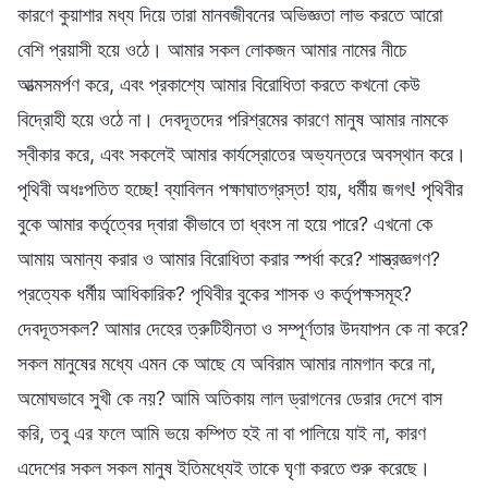
কারণে কুয়াশার মধ্য দিয়ে তারা মানবজীবনের অভিজ্ঞতা লাভ করতে আরো
বেশি প্রয়াসী হয়ে ওঠে। আমার সকল লোকজন আমার নামের নীচে
আত্মসমর্পণ করে, এবং প্রকাশ্যে আমার বিরোধিতা করতে কখনো কেউ
বিদ্রোহী হয়ে ওঠে না। দেবদূতদের পরিশ্রমের কারণে মানুষ আমার নামকে
স্বীকার করে, এবং সকলেই আমার কার্যস্রোতের অভ্যন্তরে অবস্থান করে।
পৃথিবী অধঃপতিত হচ্ছে! ব্যাবিলন পক্ষাঘাতগ্রস্ত! হায়, ধর্মীয় জগৎ! পৃথিবীর
বুকে আমার কর্তৃত্বের দ্বারা কীভাবে তা ধ্বংস না হয়ে পারে? এখনো কে
আমায় অমান্য করার ও আমার বিরোধিতা করার স্পর্ধা করে? শাস্ত্রজ্ঞগণ?
প্রত্যেক ধর্মীয় আধিকারিক? পৃথিবীর বুকের শাসক ও কর্তৃপক্ষসমূহ?
দেবদূতসকল? আমার দেহের ত্রুটিহীনতা ও সম্পূর্ণতার উদযাপন কে না করে?
সকল মানুষের মধ্যে এমন কে আছে যে অবিরাম আমার নামগান করে না,
অমোঘভাবে সুখী কে নয়? আমি অতিকায় লাল ড্রাগনের ডেরার দেশে বাস
করি, তবু এর ফলে আমি ভয়ে কম্পিত হই না বা পালিয়ে যাই না, কারণ
এদেশের সকল সকল মানুষ ইতিমধ্যেই তাকে ঘৃণা করতে শুরু করেছে।