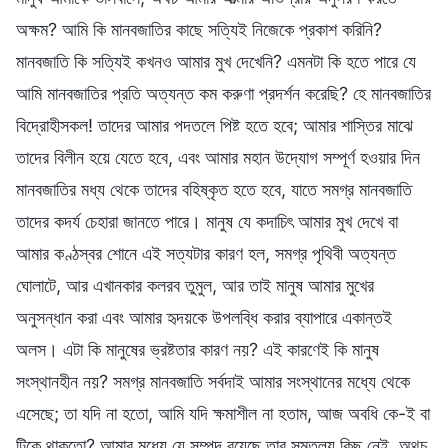
অক্ষম? আমি কি মানবজাতির কাছে সত্যিই নিজেকে প্রকাশ করিনি?
মানবজাতি কি সত্যিই কখনও আমার মুখ দেখেনি? এমনটা কি হতে পারে যে
আমি মানবজাতির প্রতি অত্যন্ত কম করুণা প্রদর্শন করেছি? হে মানবজাতির
বিদ্রোহীসকল! তাদের আমার পদতলে পিষ্ট হতে হবে; আমার শাস্তির মাঝে
তাদের বিলীন হয়ে যেতে হবে, এবং আমার মহান উদ্যোগ সম্পূর্ণ হওয়ার দিন
মানবজাতির মধ্য থেকে তাদের বহিষ্কৃত হতে হবে, যাতে সমগ্র মানবজাতি
তাদের কদর্য চেহারা জানতে পারে। মানুষ যে কদাচিৎ আমার মুখ দেখে বা
আমার কণ্ঠস্বর শোনে এই সত্যটার কারণ হল, সমগ্র পৃথিবী অত্যন্ত
ঘোলাটে, আর এখানকার কলরব তুমুল, আর তাই মানুষ আমার মুখের
অনুসন্ধান করা এবং আমার হৃদয়কে উপলব্ধি করার ব্যাপারে একান্তই
অলস। এটা কি মানুষের ভ্রষ্টতার কারণ নয়? এই কারণেই কি মানুষ
সংস্থানহীন নয়? সমগ্র মানবজাতি সর্বদাই আমার সংস্থানের মধ্যে থেকে
এসেছে; তা যদি না হতো, আমি যদি ক্ষমাশীল না হতাম, আজ অবধি কে-ই বা
টিকে থাকতো? আমার মধ্যে যে সম্পদ রয়েছে তার সমতুল্য কিছু নেই, অথচ