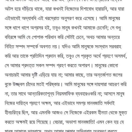
অটল হয়ে দাঁড়িয়ে থাকে, যারা কখনই নিজেদের দিশাবোধ হারায়নি, আর যারা
এইভাবেই অদ্যাবধি এই খরস্রোত অনুসরণ করে এসেছে। আমি মানুষের
সঙ্গে ধাপে ধাপে অগ্রসর হই, তবুও মানুষ কখনই আমাকে চেনেনি; সে শুধু
বহিরঙ্গে আমি যে পোশাক পরিধান করি সেটাই চেনে, অথচ আমার অন্তরে
নিহিত সম্পদ সম্পর্কে অবগত নয়। যদিও আমি মানুষকে সংস্থান সরবরাহ
করি আর তাকে প্রতিদিন প্রদান করি, তবুও সে প্রকৃত অর্থে গ্রহণে অসমর্থ,
সে আমার প্রদত্ত সকল সম্পদ গ্রহণ করতে অপারগ। মানুষের কোনো
অনাচারই আমার দৃষ্টি এড়িয়ে যায় না; আমার কাছে, তার অন্তর্জগত জলের
বুকে উজ্জ্বল চাঁদের মতই পরিষ্কার। আমি মানুষের সঙ্গে দায়সারা আচরণ করি
না, তার সাথে আন্তরিকতাশূন্য নিয়মমাফিক ব্যবহারওকরি না; আসলে মানুষ
নিজের দায়িত্ব গ্রহণে অক্ষম, আর এইভাবে সমগ্র মানবজাতি সর্বদাই
হীনচরিত্র ছিল, আর এমনকি আজও সে নিজেকে এইরকম হীনতা থেকে মুক্ত
করতে অক্ষমই রয়ে গিয়েছে। বেচারা, অভাগা মানবজাতি! এমন কেন হয় যে
মানুষ আমাকে ভালবাসে, অথচ আমার আত্মার অভিপ্রায় অনুসরণ করতে