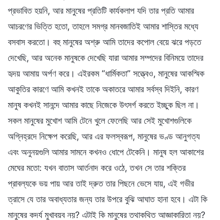
প্রভাবিত হয়নি, আর মানুষের প্রতিটি কার্যকলাপ যদি তার প্রতি আমার
আচরণের ভিত্তি হতো, তাহলে সমগ্র মানবজাতিই আমার শাস্তির মধ্যে
বসবাস করতো। বহু মানুষের অশ্রু আমি তাদের কপোল বেয়ে ঝরে পড়তে
দেখেছি, আর অনেক মানুষকে দেখেছি যারা আমার সম্পদের বিনিময়ে তাদের
হৃদয় আমায় অর্পণ করে। এইরকম “ধার্মিকতা” সত্ত্বেও, মানুষের আকস্মিক
আকুতির কারণে আমি কখনই তাকে অকাতরে আমার সর্বস্ব দিইনি, কারণ
মানুষ কখনই সানন্দে আমার কাছে নিজেকে উৎসর্গ করতে ইচ্ছুক ছিল না।
সকল মানুষের মুখোশ আমি টেনে খুলে ফেলেছি আর সেই মুখোশগুলিকে
অগ্নিহ্রদে নিক্ষেপ করেছি, আর এর ফলস্বরূপ, মানুষের ভণ্ড আনুগত্য
এবং অনুনয়গুলি আমার সামনে কখনও ধোপে টেকেনি। মানুষ হল আকাশের
মেঘের মতো: যখন বাতাস আর্তনাদ করে ওঠে, তখন সে তার শক্তির
প্রাবল্যকে ভয় পায় আর তাই দ্রুত তার পিছনে ভেসে যায়, এই গভীর
ত্রাসে যে তার অবাধ্যতার জন্য তার উপরে বুঝি আঘাত হানা হবে। এটা কি
মানুষের কদর্য মুখাবয়ব নয়? এটাই কি মানুষের তথাকথিত আজ্ঞাকারিতা নয়?