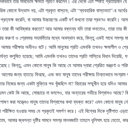
ঠানিকভাবে তাঁর সার্বভৌম ক্ষমতা গ্রহণ করলেন। এর থেকে এটা স্পষ্টই প্রতীয়মান 
 কোনো উদ্ভাস নয়, এটা প্রকৃত বাস্তব; এটা “ব্যবহারিক বাস্তবতা”-র অর্থে
্রত্যক্ষ করেনি, বা আমার উচ্চারণের একটি বর্ণ কখনো তারা শ্রবণও করেনি। আমার
ে তারা কী আবিষ্কার করতো? আর আমার বক্তব্য যদি তারা শুনতোও, তারা তার কী 
ার করুণা ও প্রেমময় সহমর্মিতার মধ্যে অবস্থান করে, কিন্তু একই সাথে সমগ্র 
মার পরীক্ষার অধীনও বটে। আমি মানুষের প্রতি এমনকি তখনও ক্ষমাশীল ও প্রেমপ
রা পর্যন্ত কলুষিত হয়েছে; আমি এমনকি তখনও তাদের প্রতি শাস্তির বিধান দিয়েছি,
রেছে। কিন্তু, এমন কোনো মানুষ কি আছে যে আমার দ্বারা প্রেরিত যন্ত্রণা ও পরিমা
ে আলোর জন্য হাতড়ে ফিরছে, এবং কত মানুষ তাদের পরীক্ষায় তিক্তভাবে সংগ্রা
ি তার নিজের জন্য একটা মুক্তির পথ খুঁজছিল না? বিচারের সম্মুখীন হয়ে যদিও আম
ু এমন কেউ কি আছে, সোচ্চারে না বললেও, যার অন্তরের গভীরে বিশ্বাসও আছে? ব
পোষণ করা সত্ত্বেও মানুষ তাদের বিশ্বাসের কথা ব্যক্ত করে? এমন কোনো মানুষ নেই
 পরীক্ষিত হওয়ার সময় যে প্রকৃতই সমর্পণ করে। এই বিশ্বের দিকে দৃষ্টিপাত এড়
াম, আমার জ্বলন্ত দৃষ্টির সামনে সমগ্র মানবজাতি তাহলে ধূলিসাৎ হয়ে যেতো, কা