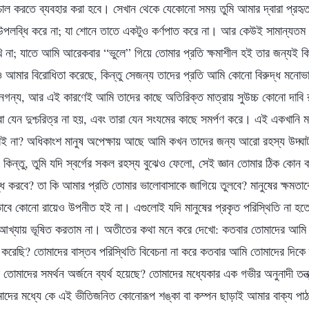
নচাল করতে ব্যবহার করা হবে। সেখান থেকে যেকোনো সময় তুমি আমার দ্বারা প্র
 উপলব্ধি করে না; যা শোনে তাতে একটুও কর্ণপাত করে না। আর কেউই সামান্যত
খি না; যাতে আমি আরেকবার “ভুলে” গিয়ে তোমার প্রতি ক্ষমাশীল হই তার জন্যই ক
ও আমার বিরোধিতা করেছে, কিন্তু সেজন্য তাদের প্রতি আমি কোনো বিরুদ্ধ মনো
 নগন্য, আর এই কারণেই আমি তাদের কাছে অতিরিক্ত মাত্রায় সুউচ্চ কোনো দাবি র
যেন দুশ্চরিত্র না হয়, এবং তারা যেন সংযমের কাছে সমর্পণ করে। এই একখানি মাত্
াই না? অধিকাংশ মানুষ অপেক্ষায় আছে আমি কখন তাদের জন্য আরো রহস্য উদ্ঘা
ন্তু, তুমি যদি স্বর্গের সকল রহস্য বুঝেও ফেলো, সেই জ্ঞান তোমার ঠিক কোন
্ধি করবে? তা কি আমার প্রতি তোমার ভালোবাসাকে জাগিয়ে তুলবে? মানুষের ক্ষমত
ু ভাবে কোনো রায়েও উপনীত হই না। এগুলোই যদি মানুষের প্রকৃত পরিস্থিতি না হ
খ্যায় ভূষিত করতাম না। অতীতের কথা মনে করে দেখো: কতবার তোমাদের আমি 
করেছি? তোমাদের বাস্তব পরিস্থিতি বিবেচনা না করে কতবার আমি তোমাদের দিকে দ
তোমাদের সমর্থন অর্জনে ব্যর্থ হয়েছে? তোমাদের মধ্যেকার এক গভীর অনুনাদী তন
মাদের মধ্যে কে এই ভীতিজনিত কোনোরূপ শঙ্কা বা কম্পন ছাড়াই আমার বাক্য প