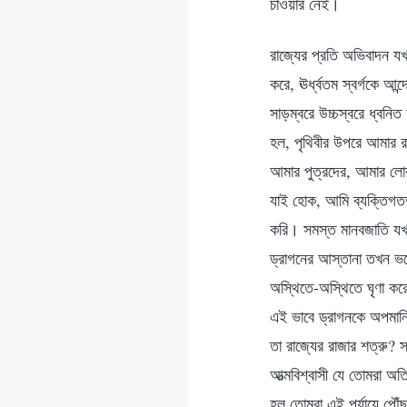
চাওয়ার নেই।
রাজ্যের প্রতি অভিবাদন 
করে, ঊর্ধ্বতম স্বর্গকে আন
সাড়ম্বরে উচ্চস্বরে ধ্বনি
হল, পৃথিবীর উপরে আমার রা
আমার পুত্রদের, আমার লোক
যাই হোক, আমি ব্যক্তিগতভা
করি। সমস্ত মানবজাতি যখ
ড্রাগনের আস্তানা তখন ভস
অস্থিতে-অস্থিতে ঘৃণা কর
এই ভাবে ড্রাগনকে অপমান
তা রাজ্যের রাজার শত্রু? 
আত্মবিশ্বাসী যে তোমরা অ
হল তোমরা এই পর্যায়ে পৌঁ