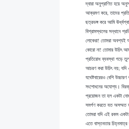
দ্বারা অনুপ্রাণিত হয়ে অন
আক্রমণ করে, তাদের প্রতি
ছত্রভঙ্গ করে আমি ঊর্ধ্বশ
বিশ্রামস্থলের সন্ধানে প্
লোকেরা! তোমরা অবশ্যই আ
কোরো না! তোমার উচিৎ আমা
প্রতিরোধ ব্যবস্থা গড়ে 
আচরণ করা উচিৎ নয়; যদি 
যথেষ্টবারেরও বেশি উচ্চারণ
সংশোধনের অযোগ্য। বিরক্ত 
প্রয়োজন তা হল একটা নোং
সমর্পণ করতে যত অসম্মত হ
তোমরা যদি এই রকম একটা অ
এতে বাস্তবতার চিহ্নমাত্র