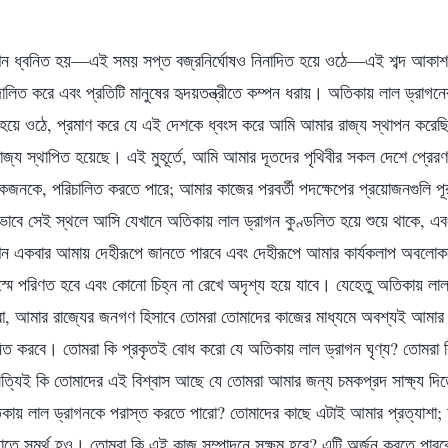
যখন ধ্বনিত হয়—এই সময় সপ্ত বজ্রনির্ঘোষও নিনাদিত হয়ে ওঠে—এই শব্দ আকাশ ও
্দোলিত করে এবং প্রতিটি মানুষের হৃদয়তন্ত্রীতে কম্পন ধরায়। অতিকায় লাল ড্রাগনের
ত হয়ে ওঠে, প্রমাণ করে যে এই দেশকে ধ্বংস করে আমি আমার রাজ্য স্থাপন করেছি।
জ্য স্থাপিত হয়েছে। এই মুহূর্তে, আমি আমার দূতদের পৃথিবীর সকল দেশে প্রেরণ
জনকে, পরিচালিত করতে পারে; আমার কাজের পরবর্তী পদক্ষেপের প্রয়োজনগুলি পূ
বে সেই স্থলে আসি যেখানে অতিকায় লাল ড্রাগন কুণ্ডলিত হয়ে শুয়ে থাকে, এবং তার
ন একবার আমায় দেহীরূপে জানতে পারবে এবং দেহীরূপে আমার কার্যকলাপ অবলোকন
্মে পরিণত হবে এবং কোনো চিহ্ন না রেখে অদৃশ্য হয়ে যাবে। যেহেতু অতিকায় লা
ো, আমার রাজ্যের জনগণ হিসাবে তোমরা তোমাদের কাজের মাধ্যমে অবশ্যই আমার হ
িত করবে। তোমরা কি প্রকৃতই বোধ করো যে অতিকায় লাল ড্রাগন ঘৃণ্য? তোমরা 
সত্যিই কি তোমাদের এই বিশ্বাস আছে যে তোমরা আমার জন্য চমকপ্রদ সাক্ষ্য দিত
তিকায় লাল ড্রাগনকে পরাস্ত করতে পারো? তোমাদের কাছে এটাই আমার প্রত্যাশা;
ছাতে সমর্থ হও। তোমরা কি এই কাজ সম্পাদনে সক্ষম হবে? এটি অর্জন করতে পারবে