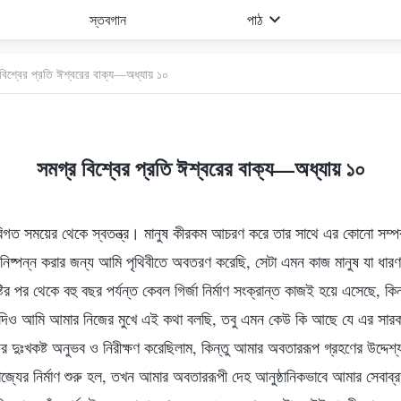
স্তবগান
পাঠ
বিশ্বের প্রতি ঈশ্বরের বাক্য—অধ্যায় ১০
সমগ্র বিশ্বের প্রতি ঈশ্বরের বাক্য—অধ্যায় ১০
িগত সময়ের থেকে স্বতন্ত্র। মানুষ কীরকম আচরণ করে তার সাথে এর কোনো সম্পর
 নিষ্পন্ন করার জন্য আমি পৃথিবীতে অবতরণ করেছি, সেটা এমন কাজ মানুষ যা ধারণ
টির পর থেকে বহু বছর পর্যন্ত কেবল গির্জা নির্মাণ সংক্রান্ত কাজই হয়ে এসেছে, কিন্
িও আমি আমার নিজের মুখে এই কথা বলছি, তবু এমন কেউ কি আছে যে এর সারক
দুঃখকষ্ট অনুভব ও নিরীক্ষণ করেছিলাম, কিন্তু আমার অবতাররূপ গ্রহণের উদ্দেশ্
্যের নির্মাণ শুরু হল, তখন আমার অবতাররূপী দেহ আনুষ্ঠানিকভাবে আমার সেবাব