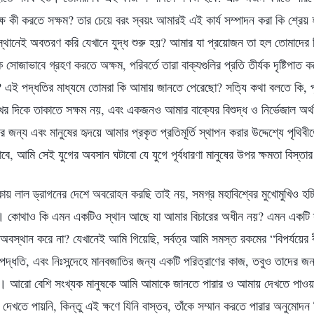
ে কী করতে সক্ষম? তার চেয়ে বরং স্বয়ং আমারই এই কার্য সম্পাদন করা কি শ্রেয়
্থানেই অবতরণ করি যেখানে যুদ্ধ শুরু হয়? আমার যা প্রয়োজন তা হল তোমাদের ব
সোজাভাবে গ্রহণ করতে অক্ষম, পরিবর্তে তারা বাক্যগুলির প্রতি তীর্যক দৃষ্টিপাত
ছে? এই পদ্ধতির মাধ্যমে তোমরা কি আমায় জানতে পেরেছো? সত্যি কথা বলতে কি, পৃ
 দিকে তাকাতে সক্ষম নয়, এবং একজনও আমার বাক্যের বিশুদ্ধ ও নির্ভেজাল অর্থ
র জন্য এবং মানুষের হৃদয়ে আমার প্রকৃত প্রতিমূর্তি স্থাপন করার উদ্দেশ্যে পৃথ
াবে, আমি সেই যুগের অবসান ঘটাবো যে যুগে পূর্বধারণা মানুষের উপর ক্ষমতা বিস্ত
লাল ড্রাগনের দেশে অবরোহন করছি তাই নয়, সমগ্র মহাবিশ্বের মুখোমুখিও হচ্ছ
হচ্ছে। কোথাও কি এমন একটিও স্থান আছে যা আমার বিচারের অধীন নয়? এমন একটি
মধ্যে অবস্থান করে না? যেখানেই আমি গিয়েছি, সর্বত্র আমি সমস্ত রকমের “বিপর্যয়ে
্ধতি, এবং নিঃসন্দেহে মানবজাতির জন্য একটি পরিত্রাণের কাজ, তবুও তাদের জন
া। আরো বেশি সংখ্যক মানুষকে আমি আমাকে জানতে পারার ও আমায় দেখতে পাওয়া
দেখতে পায়নি, কিন্তু এই ক্ষণে যিনি বাস্তব, তাঁকে সম্মান করতে পারার অনুমোদ