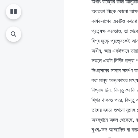
অর্থাৎ রাজ্যের রাজা আনুষ্
অবতরণ নিছক কোনো আক্ষরিক
কার্যকলাপের একটিও কখনো প
প্রত্যক্ষ করতোও, তা থেক
বিশ্ব জুড়ে প্রত্যেকেই আম
অধীন, আর একইভাবে তারা আ
সকলে একটা নির্দিষ্ট মাত্
সিংহাসনের সামনে সমর্পণ ক
কত মানুষ অন্ধকারের মধ্য
বিশ্বাস ছিল, কিন্তু সে ক
স্থির থাকতে পারে, কিন্ত
তাদের হৃদয়ে তখনো সন্দেহ 
অবস্থানে অটল থেকেছে, বা
মুখমণ্ডল আচ্ছাদিত না করত