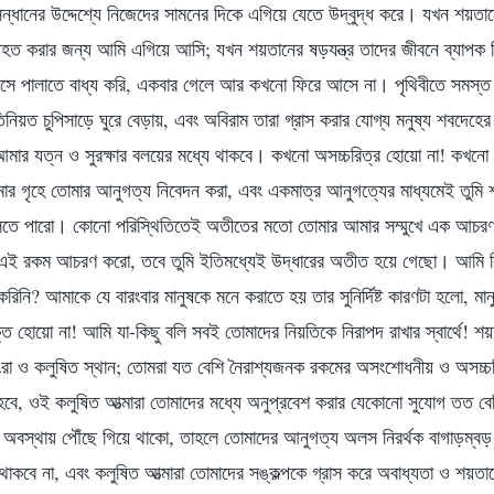
ুসন্ধানের উদ্দেশ্যে নিজেদের সামনের দিকে এগিয়ে যেতে উদ্বুদ্ধ করে। যখন শয়ত
হত করার জন্য আমি এগিয়ে আসি; যখন শয়তানের ষড়যন্ত্র তাদের জীবনে ব্যাপক ব
্বাসে পালাতে বাধ্য করি, একবার গেলে আর কখনো ফিরে আসে না। পৃথিবীতে সমস্ত র
রতিনিয়ত চুপিসাড়ে ঘুরে বেড়ায়, এবং অবিরাম তারা গ্রাস করার যোগ্য মনুষ্য শবদে
মার যত্ন ও সুরক্ষার বলয়ের মধ্যে থাকবে। কখনো অসচ্চরিত্র হোয়ো না! কখন
র গৃহে তোমার আনুগত্য নিবেদন করা, এবং একমাত্র আনুগত্যের মাধ্যমেই তুমি শয়
তুলতে পারো। কোনো পরিস্থিতিতেই অতীতের মতো তোমার আমার সম্মুখে এক আচরণ
এই রকম আচরণ করো, তবে তুমি ইতিমধ্যেই উদ্ধারের অতীত হয়ে গেছো। আমি ক
 করিনি? আমাকে যে বারংবার মানুষকে মনে করাতে হয় তার সুনির্দিষ্ট কারণটা হলো, মান
হোয়ো না! আমি যা-কিছু বলি সবই তোমাদের নিয়তিকে নিরাপদ রাখার স্বার্থে! শয়তানে
রা ও কলুষিত স্থান; তোমরা যত বেশি নৈরাশ্যজনক রকমের অসংশোধনীয় ও অসচ্চর
বে, ওই কলুষিত আত্মারা তোমাদের মধ্যে অনুপ্রবেশ করার যেকোনো সুযোগ তত ব
বস্থায় পৌঁছে গিয়ে থাকো, তাহলে তোমাদের আনুগত্য অলস নিরর্থক বাগাড়ম্বড় 
 থাকবে না, এবং কলুষিত আত্মারা তোমাদের সঙ্কল্পকে গ্রাস করে অবাধ্যতা ও শয়তান