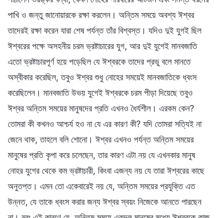
পাখি ও জন্তু জানোয়ারকে রক্ষা করলেন। অন্তিম সময়ে অবশ্য ঈশ্বর
তাদেরই রক্ষা করেন যারা শেষ পর্যন্ত তাঁর বিশ্বস্ত। যদিও দুই যুগই ছিল
ঈশ্বরের পক্ষে অসহনীয় চরম ভ্রষ্টাচারের যুগ, আর দুই যুগেই মানবজাতি
এতো ভ্রষ্টাচারপূর্ণ হয়ে পড়েছিল যে ঈশ্বরকে তাদের প্রভু বলে মানতে
অস্বীকার করেছিল, তবুও ঈশ্বর শুধু নোহের সময়েই মানবজাতিকে ধ্বংস
করেছিলেন। মানবজাতি উভয় যুগেই ঈশ্বরকে চরম পীড়া দিয়েছে তবুও
ঈশ্বর অন্তিম সময়ের মানুষদের প্রতি এখনও ধৈর্যশীল। এরকম কেন?
তোমরা কী কখনও আশ্চর্য হও না যে এর কারণ কী? যদি তোমরা সত্যিই না
জেনে থাক, তাহলে বলি শোনো। ঈশ্বর এখনও পর্যন্ত অন্তিম সময়ের
মানুষের প্রতি কৃপা করে চলেছেন, তার কারণ এটা নয় যে এখনকার মানুষ
নোহর যুগের থেকে কম ভ্রষ্টাচারী, কিংবা এজন্য নয় যে তারা ঈশ্বরের কাছে
অনুতপ্ত। এমন তো একেবারেই নয় যে, অন্তিম সময়ের প্রযুক্তি এত
উন্নত, যে তাকে ধ্বংস করার জন্য ঈশ্বর স্বয়ং নিজেকে আনতে পারছেন
না। বরং এই কারণে যে, অন্তিম সময়ে একদল মানুষের মধ্যে ঈশ্বরকে কাজ