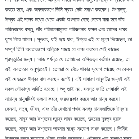
করতে হবে, এবং অবতাররূপে তিনি স্বয়ং সেটা সমাধা করবেন। উপরন্তু,
ঈশ্বর এই দলের মধ্যে থেকে একটা অংশকে বেছে নেবেন যারা হবে তাঁর
পরিত্রাণের বস্তু, তাঁর পরিচালনামূলক পরিকল্পনার ফসল এবং তাদের পরের
যুগে নিয়ে যাবেন। সুতরাং, যাই হয়ে যাক, ঈশ্বর এই যে মূল্য দিয়েছেন, তা
সম্পূর্ণ তিনি অবতাররূপে অন্তিম সময়ে যে কাজ করবেন সেই কাজের
প্রস্তুতির জন্য। আজ পর্যন্ত যে তোমাদের অস্তিত্ব বর্তমান রয়েছে, তা
এই অবতারের অনুগ্রহেই। তোমরা যে বেঁচে থাকার সুযোগ পেয়েছ সে কেবল
এই দেহরূপে ঈশ্বর বাস করছেন বলেই। এই সাধারণ মানুষটির জন্যই এই
সকল সৌভাগ্য অর্জিত হয়েছে। শুধু তাই নয়, সমস্ত জাতি শেষাবধি এই
সামান্য মানুষটিরই ভজনা করবে, জয়জয়কার করবে আর মান্য করবে।
কেননা, সত্য, জীবন, এবং তাঁর দেখানো পথই সমগ্র মানবজাতিকে উদ্ধার
করেছে, মানুষ আর ঈশ্বরের দ্বন্দ্ব লাঘব করেছে, দুইয়ের দূরত্ব হ্রাস
করেছে, মানুষ আর ঈশ্বরের ভাবনার মধ্যে সংযোগ সাধন করেছে। তিনিই
ঈশ্বরের জন্য মহত্তর গৌরব অর্জন করেছেন। এইরকম এক সাধারণ মানুষ