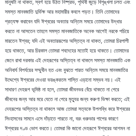
মানুষটা না থাকত, স্বর্গ হয়ে উঠত নিষ্প্রভ, পৃথিবী জুড়ে বিশৃঙ্খলা চলত এবং
সমস্ত মানবজাতি দুর্ভিক্ষ আর মহামারীর কবলে পড়ত। তিনি তোমাদের
প্রত্যক্ষ করাবেন যদি ঈশ্বরের অবতার অন্তিম সময়ে তোমাদের উদ্ধার
করতে না আসতেন তাহলে সমস্ত মানবজাতিকে অনেক আগেই নরকে পচিয়ে
মারতেন ঈশ্বর; যদি এই অবতাররূপের অস্তিত্ব না থাকত, তোমরা চিরপাপী
হয়ে থাকতে, আর চিরকাল তোমরা শবদেহের মতোই হয়ে থাকতে। তোমাদের
জেনে রাখা দরকার এই দেহরূপের অস্তিত্ব না থাকলে সমস্ত মানবজাতি এক
অনিবার্য বিপর্যয়ের সম্মুখীন হত এবং বুঝতে পারত অন্তিম সময়ে মানবজাতির
উদ্দেশ্যে ঈশ্বরের দেওয়া ভয়ঙ্করতম শাস্তি এড়ানো সম্ভব নয়। এই
সাধারণ দেহরূপ ভূমিষ্ঠ না হলে, তোমরা জীবনভর বেঁচে থাকতে না পেরে
জীবনের জন্য আর মরে যেতে না পেরে মৃত্যুর জন্য করুণা ভিক্ষা করতে; এই
দেহরূপের অস্তিত্ব না থাকলে আজ তোমরা সত্যকে উপলব্ধি করে ঈশ্বরের
সিংহাসনের সামনে এসে দাঁড়াতে পারতে না, বরং গুরুভার পাপের কারণে
ঈশ্বরের দণ্ড ভোগ করতে। তোমরা কি জানো দেহরূপে ঈশ্বরের আগমন না