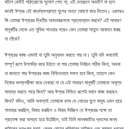
ঘটলে কেউই পরিত্রাণের সুযোগ পেত না; এই দেহরূপে অবতীর্ণ না হলে
কবেই ঈশ্বর এই বার্দ্ধক্যপ্রাপ্ত যুগের অন্ত ঘোষণা করে দিতেন। এরপরও
কি তোমরা ঈশ্বরের দ্বিতীয় অবতাররূপকে প্রত্যাখ্যান করবে? এই সাধারণ
মানুষটির থেকে এত সুবিধা পাওয়ার পরেও কেন তোমরা সানন্দে আবাহন করছ
না তাঁকে?
ঈশ্বরের কাজ এমনই যা তুমি অনুধাবন করতে পার না। তুমি যদি কখনোই
সম্পূর্ণ রূপে উপলব্ধি করে উঠতে না পার তোমার নির্বাচন সঠিক কিনা, অথবা
না জানতে পার ঈশ্বরের কাজ নিশ্চিতভাবে সফল হবে কিনা, তাহলে কেন
নিজের ভাগ্যপরীক্ষা করে দেখছো না যে এই সাধারণ মানুষটি তোমাকে অমূল্য
সাহায্য করতে পারে কিনা? আর ঈশ্বর নিশ্চিত রূপেই মহান কাজ করছেন
কিনা? যদিও, আমি অবশ্যই তোমাকে বলব যে নোহের যুগে মানুষ এমন হারে
পানাহার করছিল, বিবাহ করছিল ও বিবাহ দিচ্ছিল যে ঈশ্বরের পক্ষে তা
প্রত্যক্ষ করা অসহ্য হয়ে উঠেছিল, তাই তিনি মানবজাতির ধ্বংসের জন্য
পাঠালেন ভয়ঙ্কর বন্যা, কেবল নোহের পরিবারের আটজন এবং সমস্ত ধরনের