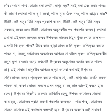
তাঁর দেখানো পথে তোমার চলা ততটা যোগ্য নয়? সবই বলা এবং করার পরেও
কী কারণে তোমরা তাঁকে ঘৃণা করো, তাঁকে দূরে ঠেলে দাও, তাঁকে এড়িয়ে যাও?
ইনিই সেই মানুষ যিনি সত্য প্রকাশ করেন, ইনিই সেই মানুষ যিনি সত্য
সরবরাহ করেন এবং ইনিই তোমাদের অনুসরণীয় পথ প্রদর্শন করেন। তোমরা
এখনো এইসকল সত্যের মধ্যে ঈশ্বরের কাজের চিহ্ন খুঁজে পেতে অক্ষম—
এমনটা কি হতে পারে? যীশুর কাজ ছাড়া মানব জাতি ক্রুশ অতিক্রম করতে
পারত না, কিন্তু বর্তমানের অবতারের আগমন না ঘটলে ক্রুশ অতিক্রমকারীরা
নতুন যুগে যাওয়ার জন্য কখনোই ঈশ্বরের অনুমোদন অর্জন করতে পারত
না। এই সাধারণ মানুষটির আগমন ছাড়া তোমরা কখনোই ঈশ্বরের
সত্যিকারের অবয়ব প্রত্যক্ষ করতে পারতে না, সেই যোগ্যতাও অর্জন করতে
পারতে না, কারণ তোমরা সকলে এমন বস্তু যা বহু কাল আগেই ধ্বংস হয়ে
যেত। ঈশ্বরের দ্বিতীয় অবতার আবির্ভাব হেতু, ঈশ্বর তোমাদের মার্জনা
করেছেন, তোমাদের প্রতি করুণা প্রদর্শন করেছেন। পরিশেষে, তোমাদের
সামনে আমাকে এই কথাগুলি বলতেই হবে: ঈশ্বরের অবতার এই সাধারণ