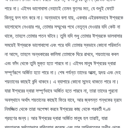
পারে না। এইসব ভালোবাসা নেহাতই তেমন ফুলের মত, যে শুধুই ফোটে
কিন্তু ফল দান করে না। অন্যভাবে বলা যায়, একবার এইরকমভাবে ঈশ্বরকে
ভালোবেসে নেওয়ার পর, তোমার সম্মুখের পথে নেতৃত্ব দেওয়ার যদি কেউ না
থাকে, তাহলে তোমার পতন ঘটবে। তুমি যদি শুধু তোমার ঈশ্বরকে ভালবাসার
সময়েই ঈশ্বরকে ভালোবাসো এবং পরে যদি তোমার স্বভাবে কোনো পরিবর্তন
না আসে, তাহলে অন্ধকারের কালিমা তোমাকে ঘিরে রাখবে, শয়তানের কবল
এবং ফাঁদ থেকে তুমি মুক্ত হতে পারবে না। এইসব মানুষ ঈশ্বরের দ্বারা
সম্পূর্ণরূপে অর্জিত হতে পারে না। শেষ পর্যন্ত তাদের আত্মা, হৃদয় এবং দেহ
শয়তানের কাছেই বন্দি থাকবে। এ ব্যাপারে কোনো সন্দেহ থাকতে পারে না।
যারা ঈশ্বরের দ্বারা সম্পূর্ণভাবে অর্জিত হতে পারবে না, তারা তাদের পুরনো
অবস্থানে অর্থাৎ শয়তানের কাছেই ফিরে যাবে, আর জ্বলন্ত গন্ধকের হ্রদে
নিমজ্জিত থেকে তারা অপেক্ষা করবে ঈশ্বরের কাছ থেকে পরবর্তী দণ্ড
গ্রহণের জন্য। আর ঈশ্বরের দ্বারা অর্জিত মানুষ হল তারাই, যারা
শয়তানকে সর্বতোভাবে পরিত্যাগ করেছে এবং তার আধিপত্যের অধীন থেকে