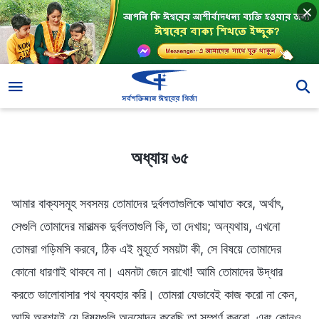
অধ্যায় ৬৫
অধ্যায় ৬৫
আমার বাক্যসমূহ সবসময় তোমাদের দুর্বলতাগুলিকে আঘাত করে, অর্থাৎ,
সেগুলি তোমাদের মারাত্মক দুর্বলতাগুলি কি, তা দেখায়; অন্যথায়, এখনো
তোমরা গড়িমসি করবে, ঠিক এই মুহূর্তে সময়টা কী, সে বিষয়ে তোমাদের
কোনো ধারণাই থাকবে না। এমনটা জেনে রাখো! আমি তোমাদের উদ্ধার
করতে ভালোবাসার পথ ব্যবহার করি। তোমরা যেভাবেই কাজ করো না কেন,
আমি অবশ্যই যে বিষয়গুলি অনুমোদন করেছি তা সম্পূর্ণ করবো, এবং কোনও