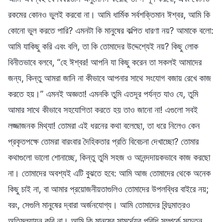
রকমের কোনও ভুলই করবো না। আমি ধার্মিক সর্বশক্তিমান ঈশ্বর, আমি কি
কোনো ভুল করতে পারি? এমনটা কি মানুষের কল্পিত ধারণা নয়? আমাকে বলো:
আমি যাকিছু করি এবং বলি, তা কি তোমাদের উদ্দেশ্যেই নয়? কিছু লোক
বিনীতভাবে বলবে, “হে ঈশ্বর! আপনি যা কিছু করেন তা সকলই আমাদের
জন্য, কিন্তু আমরা জানি না কীভাবে আপনার সাথে সংযোগ বজায় রেখে কাজ
করতে হয়।” এমনই অজ্ঞতা! এমনকি তুমি এতদূর পর্যন্ত যাও যে, তুমি
আমার সাথে কীভাবে সহযোগিতা করতে হয় তাও জানো না! এগুলো সবই
লজ্জাজনক মিথ্যা! তোমরা এই ধরনের কথা বলেছো, তা ধরে নিলেও কেন
প্রকৃতপক্ষে তোমরা বারংবার দৈহিকতার প্রতি বিবেচনা দেখাচ্ছো? তোমার
কথাগুলো ভালো শোনাচ্ছে, কিন্তু তুমি সহজ ও আনন্দদায়কভাবে কাজ করছো
না। তোমাদের অবশ্যই এটি বুঝতে হবে: আমি আজ তোমাদের থেকে অনেক
কিছু চাই না, বা আমার প্রয়োজনীয়তাগুলিও তোমাদের উপলব্ধির বাইরে নয়;
বরং, সেগুলি মানুষের দ্বারা অর্জনযোগ্য। আমি তোমাদের বিন্দুমাত্রও
অতিমূল্যায়ন করি না। আমি কি মানুষের সামর্থ্যের পরিধি সম্পর্কে সচেতন