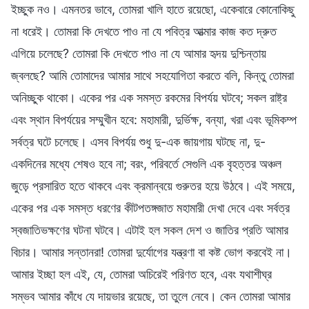
ইচ্ছুক নও। এমনতর ভাবে, তোমরা খালি হাতে রয়েছো, একেবারে কোনোকিছু
না ধরেই। তোমরা কি দেখতে পাও না যে পবিত্র আত্মার কাজ কত দ্রুত
এগিয়ে চলেছে? তোমরা কি দেখতে পাও না যে আমার হৃদয় দুশ্চিন্তায়
জ্বলছে? আমি তোমাদের আমার সাথে সহযোগিতা করতে বলি, কিন্তু তোমরা
অনিচ্ছুক থাকো। একের পর এক সমস্ত রকমের বিপর্যয় ঘটবে; সকল রাষ্ট্র
এবং স্থান বিপর্যয়ের সম্মুখীন হবে: মহামারী, দুর্ভিক্ষ, বন্যা, খরা এবং ভূমিকম্প
সর্বত্র ঘটে চলেছে। এসব বিপর্যয় শুধু দু-এক জায়গায় ঘটছে না, দু-
একদিনের মধ্যে শেষও হবে না; বরং, পরিবর্তে সেগুলি এক বৃহত্তর অঞ্চল
জুড়ে প্রসারিত হতে থাকবে এবং ক্রমান্বয়ে গুরুতর হয়ে উঠবে। এই সময়ে,
একের পর এক সমস্ত ধরণের কীটপতঙ্গজাত মহামারী দেখা দেবে এবং সর্বত্র
স্বজাতিভক্ষণের ঘটনা ঘটবে। এটাই হল সকল দেশ ও জাতির প্রতি আমার
বিচার। আমার সন্তানরা! তোমরা দুর্যোগের যন্ত্রণা বা কষ্ট ভোগ করবেই না।
আমার ইচ্ছা হল এই, যে, তোমরা অচিরেই পরিণত হবে, এবং যথাশীঘ্র
সম্ভব আমার কাঁধে যে দায়ভার রয়েছে, তা তুলে নেবে। কেন তোমরা আমার