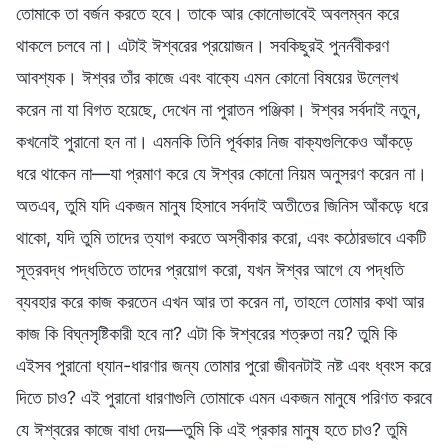
তোমাকে তা বর্জন করতে হবে। তাকে আর কোনোভাবেই অবলম্বন করে
থাকলে চলবে না। এটাই ঈশ্বরের প্রয়োজন। সবকিছুরই পুনর্নবীকরণ
আবশ্যক। ঈশ্বর তাঁর কাজে এবং বাক্যে এমন কোনো বিষয়ের উল্লেখ
করেন না যা বিগত হয়েছে, দেখেন না পুরাতন পঞ্জিকা। ঈশ্বর সর্বদাই নতুন,
কখনোই পুরানো হন না। এমনকি তিনি পূর্বকার নিজ বাক্যগুলিকেও আঁকড়ে
ধরে থাকেন না—যা প্রমাণ করে যে ঈশ্বর কোনো নিয়ম অনুসরণ করেন না।
অতএব, তুমি যদি একজন মানুষ হিসাবে সর্বদাই অতীতের জিনিস আঁকড়ে ধরে
থাকো, যদি তুমি তাদের ত্যাগ করতে অস্বীকার করো, এবং কঠোরভাবে একটি
সূত্রবদ্ধ পদ্ধতিতে তাদের প্রয়োগ করো, যখন ঈশ্বর আগে যে পদ্ধতি
ব্যবহার করে কাজ করতেন এখন আর তা করেন না, তাহলে তোমার কথা আর
কাজ কি বিঘ্নসৃষ্টিকারী হবে না? এটা কি ঈশ্বরের শত্রুতা নয়? তুমি কি
এইসব পুরানো ধ্যান-ধারণার জন্য তোমার পুরো জীবনটাই নষ্ট এবং ধ্বংস করে
দিতে চাও? এই পুরানো ধারণাগুলি তোমাকে এমন একজন মানুষে পরিণত করবে
যে ঈশ্বরের কাজে বাধা দেয়—তুমি কি এই প্রকার মানুষ হতে চাও? তুমি