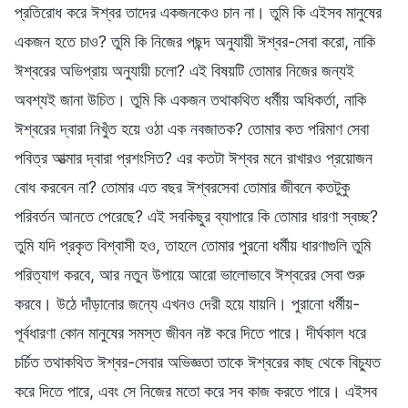
প্রতিরোধ করে ঈশ্বর তাদের একজনকেও চান না। তুমি কি এইসব মানুষের
একজন হতে চাও? তুমি কি নিজের পছন্দ অনুযায়ী ঈশ্বর-সেবা করো, নাকি
ঈশ্বরের অভিপ্রায় অনুযায়ী চলো? এই বিষয়টি তোমার নিজের জন্যই
অবশ্যই জানা উচিত। তুমি কি একজন তথাকথিত ধর্মীয় অধিকর্তা, নাকি
ঈশ্বরের দ্বারা নিখুঁত হয়ে ওঠা এক নবজাতক? তোমার কত পরিমাণ সেবা
পবিত্র আত্মার দ্বারা প্রশংসিত? এর কতটা ঈশ্বর মনে রাখারও প্রয়োজন
বোধ করবেন না? তোমার এত বছর ঈশ্বরসেবা তোমার জীবনে কতটুকু
পরিবর্তন আনতে পেরেছে? এই সবকিছুর ব্যাপারে কি তোমার ধারণা স্বচ্ছ?
তুমি যদি প্রকৃত বিশ্বাসী হও, তাহলে তোমার পুরনো ধর্মীয় ধারণাগুলি তুমি
পরিত্যাগ করবে, আর নতুন উপায়ে আরো ভালোভাবে ঈশ্বরের সেবা শুরু
করবে। উঠে দাঁড়ানোর জন্যে এখনও দেরী হয়ে যায়নি। পুরানো ধর্মীয়-
পূর্বধারণা কোন মানুষের সমস্ত জীবন নষ্ট করে দিতে পারে। দীর্ঘকাল ধরে
চর্চিত তথাকথিত ঈশ্বর-সেবার অভিজ্ঞতা তাকে ঈশ্বরের কাছ থেকে বিচ্যুত
করে দিতে পারে, এবং সে নিজের মতো করে সব কাজ করতে পারে। এইসব