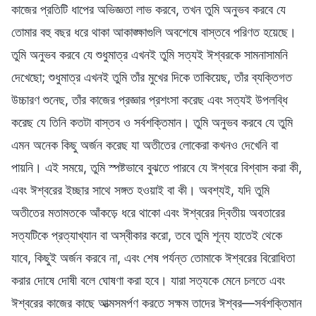
কাজের প্রতিটি ধাপের অভিজ্ঞতা লাভ করবে, তখন তুমি অনুভব করবে যে
তোমার বহু বছর ধরে থাকা আকাঙ্ক্ষাগুলি অবশেষে বাস্তবে পরিণত হয়েছে।
তুমি অনুভব করবে যে শুধুমাত্র এখনই তুমি সত্যই ঈশ্বরকে সামনাসামনি
দেখেছো; শুধুমাত্র এখনই তুমি তাঁর মুখের দিকে তাকিয়েছ, তাঁর ব্যক্তিগত
উচ্চারণ শুনেছ, তাঁর কাজের প্রজ্ঞার প্রশংসা করেছ এবং সত্যই উপলব্ধি
করেছ যে তিনি কতটা বাস্তব ও সর্বশক্তিমান। তুমি অনুভব করবে যে তুমি
এমন অনেক কিছু অর্জন করেছ যা অতীতের লোকেরা কখনও দেখেনি বা
পায়নি। এই সময়ে, তুমি স্পষ্টভাবে বুঝতে পারবে যে ঈশ্বরে বিশ্বাস করা কী,
এবং ঈশ্বরের ইচ্ছার সাথে সঙ্গত হওয়াই বা কী। অবশ্যই, যদি তুমি
অতীতের মতামতকে আঁকড়ে ধরে থাকো এবং ঈশ্বরের দ্বিতীয় অবতারের
সত্যটিকে প্রত্যাখ্যান বা অস্বীকার করো, তবে তুমি শূন্য হাতেই থেকে
যাবে, কিছুই অর্জন করবে না, এবং শেষ পর্যন্ত তোমাকে ঈশ্বরের বিরোধিতা
করার দোষে দোষী বলে ঘোষণা করা হবে। যারা সত্যকে মেনে চলতে এবং
ঈশ্বরের কাজের কাছে আত্মসমর্পণ করতে সক্ষম তাদের ঈশ্বর—সর্বশক্তিমান