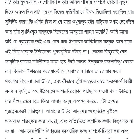
না? তাঁর মুখমণ্ডল ও পোশাক কি তাঁর আসল পরিচয় সম্পর্কে কোনো সূত্র
দিতে অক্ষম ছিল না? প্রথম দিকের ফরিশীরা যে যীশুর বিরোধিতা করেছিল তার
সুনির্দিষ্ট কারণ কি এটাই ছিল না যে তারা শুধুমাত্র তাঁর বাহ্যিক রূপই দেখেছিল
আর তাঁর মুখনিঃসৃত বাক্যকে নিজেদের অন্তরে গ্রহণ করেনি? আমি আশা
করি যে প্রত্যেক ভাই এবং বোন যারা ঈশ্বরের আবির্ভাবের সন্ধান করে তারা
এই বিয়োগান্তক ইতিহাসের পুনরাবৃত্তি ঘটাবে না। তোমরা কিছুতেই যেন
আধুনিক কালের ফরিশীদের মতো হয়ে উঠে আবার ঈশ্বরকে ক্রুশবিদ্ধ কোরো
না। কীভাবে ঈশ্বরের প্রত্যাবর্তনকে স্বাগত জানাবে তা তোমার যত্ন
সহকারে বিবেচনা করা উচিত, এবং কীভাবে তুমি সত্যের কাছে আত্মসমর্পণকারী
একজন ব্যক্তি হয়ে উঠবে সে সম্পর্কে তোমার পরিষ্কার ধারণা থাকা উচিত।
যারা যীশুর মেঘে চড়ে ফিরে আসার জন্য অপেক্ষা করছে, এটা তাদের
প্রত্যেকেরই দায়িত্ব। আমাদের উচিত আমাদের আধ্যাত্মিক দৃষ্টিকে
ঘষেমেজে পরিষ্কার করে নেওয়া, এবং অতিরঞ্জিত কাল্পনিক কথায় বিভ্রান্ত না
হওয়া। আমাদের উচিত ঈশ্বরের ব্যবহারিক কাজ সম্পর্কে চিন্তা করা এবং