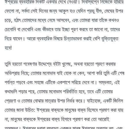
ঈশ্বরের ব্যবহারিক দিকটি একবার দেখে নেওয়া। দিবাস্বপ্নে নিজেকে হারিয়ে
ফেলো না, সর্বদা সেই দিনের জন্য আকুল হও যেদিন প্রভু যীশু, মেঘের উপর
চড়ে, হঠাৎ তোমাদের মধ্যে নেমে আসবেন, এবং তোমরা যারা তাঁকে কখনও
চেনোনি বা দেখোনি এবং কীভাবে তার ইচ্ছা পূরণ করবে তা জানো না, তাদের
নিয়ে যাবেন। আরো ব্যবহারিক বিষয়ে চিন্তাভাবনা করাই বেশি যুক্তিযুক্ত
হবে!
তুমি হয়তো গবেষণার উদ্দেশ্যে বইটা খুলেছ, অথবা হয়তো গ্রহণ করবার
অভিপ্রায় নিয়ে; তোমার মনোভাব যাই হোক না কেন, আশা করি তুমি এটি শেষ
পর্যন্ত পড়বে এবং সহজে এটিকে একপাশে সরিয়ে দেবে না। সম্ভবত, এই
কথাগুলি পড়ার পরে, তোমার মনোভাব পরিবর্তিত হবে, তবে এটি তোমার
প্রেরণা ও তোমার বোঝার মাত্রার উপর নির্ভর করে। যাইহোক, একটি জিনিস
তোমার জানা উচিত: ঈশ্বরের বাক্যকে মানুষের বাক্য হিসেবে প্রমাণ করা যায়
না, মানুষের বাক্যকে ঈশ্বরের বাক্য হিসাবে প্রমাণ করা তো আরোই
অসম্ভব। ঈশ্বরের দ্বারা ব্যবহৃত একজন মানুষ ঈশ্বরের অবতার নয়, এবং