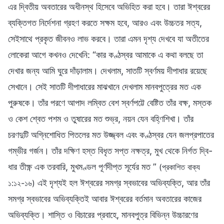
এর দ্বিতীয় অবতারের অধীনস্থ হিসেবে অভিহিত করা হবে। তারা ঈশ্বরের
ব্যক্তিগত নির্দেশনা গ্রহণ করতে সক্ষম হবে, আরও এবং উচ্চতর সত্য,
সেইসাথে প্রকৃত জীবনও লাভ করবে। তারা এমন দৃশ্য দেখবে যা অতীতের
লোকেরা আগে কখনও দেখেনি: “কার কণ্ঠস্বর আমাকে এ কথা বলছে তা
দেখার জন্য আমি ঘুরে দাঁড়ালাম। দেখলাম, সাতটি স্বর্ণময় দীপাধার রয়েছে
সেখানে। সেই সাতটি দীপাধারের মাঝখানে দেখলাম মানবপুত্রের মত এক
পুরুষকে। তাঁর পরণে আপাদ লম্বিত বেশ স্বর্ণপট্টে বেষ্টিত তাঁর বক্ষ, মস্তক
ও কেশ শ্বেত পশম ও তুষারের মত শুভ্র, নয়ন যেন বহ্ণিশিখা। তাঁর
চরণদুটি অগ্নিশোধিত পিতলের মত উজ্জ্বল এবং কণ্ঠস্বর যেন জলপ্রপাতের
গম্ভীর গর্জন। তাঁর দক্ষিণ হস্ত বিধৃত সপ্ত নক্ষত্র, মুখ থেকে নির্গত দ্বি-
ধার তীক্ষ্ণ এক তরবারি, মুখমণ্ডল পূর্ণদীপ্ত সূর্যের মত ”
(প্রকাশিত বাক্য
এই দৃশ্যই হল ঈশ্বরের সমগ্র স্বভাবের অভিব্যক্তি, আর তাঁর
১:১২-১৬)
সমগ্র স্বভাবের অভিব্যক্তিই আবার ঈশ্বরের বর্তমান অবতারের কাজের
অভিব্যক্তি। শাস্তি ও বিচারের প্রবাহে, মানবপুত্র বিভিন্ন উচ্চারণের