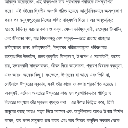
আরম্ভ করেছিলেন, এই বাক্যগুলি তার প্রাথমিক পর্যায়কে উপস্থাপিত
করে। এই বইয়ের দ্বিতীয় অংশটি গঠিত হয়েছে আনুষ্ঠানিকভাবে আত্মপ্রকাশ
করার পর মনুষ্যপুত্রের নিজের কথিত বাক্যগুলি দিয়ে। এর অন্তর্ভুক্ত
হয়েছে বিভিন্ন ধরনের কথন ও বাক্য, যেমন ভবিষ্যদ্বাণী, রহস্যের উদ্ঘাটন,
এবং জীবনের পথ, যার বিষয়বস্তু বেশ সমৃদ্ধ—এতে রয়েছে রাজ্যের
ভবিষ্যতের জন্য ভবিষ্যদ্বাণী, ঈশ্বরের পরিচালনামূলক পরিকল্পনার
রহস্যগুলির উদ্ঘাটন, মানবপ্রকৃতির বিশ্লেষণ, উপদেশ ও সতর্কবাণী, কঠোর
রায়, হৃদয়গ্রাহী সান্ত্বনাবাক্য, জীবন নিয়ে আলোচনা, প্রবেশ বিষয়ক বক্তৃতা,
এবং আরও অনেক কিছু। সংক্ষেপে, ঈশ্বরের যা আছে এবং তিনি যা,
সেইসাথে ঈশ্বরের স্বভাব, সবই তাঁর কাজে ও কথায় প্রকাশিত হয়েছে।
অবশ্যই, বর্তমান অবতারে ঈশ্বরের কাজ হল প্রাথমিকভাবে শাস্তি ও
বিচারের মাধ্যমে তাঁর স্বভাব ব্যক্ত করা। এর উপর ভিত্তি করে, তিনি
মানুষের কাছে আরও সত্য নিয়ে আসেন এবং অনুশীলনের আরও উপায় নির্দেশ
করেন, যার ফলে মানুষকে জয় করার এবং তার নিজের কলুষিত স্বভাব থেকে