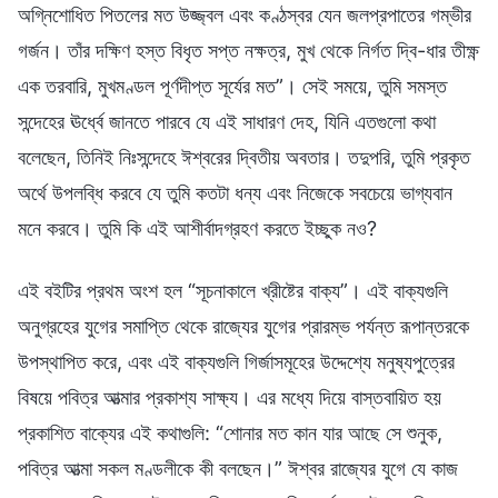
অগ্নিশোধিত পিতলের মত উজ্জ্বল এবং কণ্ঠস্বর যেন জলপ্রপাতের গম্ভীর
গর্জন। তাঁর দক্ষিণ হস্ত বিধৃত সপ্ত নক্ষত্র, মুখ থেকে নির্গত দ্বি-ধার তীক্ষ্ণ
এক তরবারি, মুখমণ্ডল পূর্ণদীপ্ত সূর্যের মত”। সেই সময়ে, তুমি সমস্ত
সন্দেহের ঊর্ধ্বে জানতে পারবে যে এই সাধারণ দেহ, যিনি এতগুলো কথা
বলেছেন, তিনিই নিঃসন্দেহে ঈশ্বরের দ্বিতীয় অবতার। তদুপরি, তুমি প্রকৃত
অর্থে উপলব্ধি করবে যে তুমি কতটা ধন্য এবং নিজেকে সবচেয়ে ভাগ্যবান
মনে করবে। তুমি কি এই আশীর্বাদগ্রহণ করতে ইচ্ছুক নও?
এই বইটির প্রথম অংশ হল “সূচনাকালে খ্রীষ্টের বাক্য”। এই বাক্যগুলি
অনুগ্রহের যুগের সমাপ্তি থেকে রাজ্যের যুগের প্রারম্ভ পর্যন্ত রূপান্তরকে
উপস্থাপিত করে, এবং এই বাক্যগুলি গির্জাসমূহের উদ্দেশ্যে মনুষ্যপুত্রের
বিষয়ে পবিত্র আত্মার প্রকাশ্য সাক্ষ্য। এর মধ্যে দিয়ে বাস্তবায়িত হয়
প্রকাশিত বাক্যের এই কথাগুলি: “শোনার মত কান যার আছে সে শুনুক,
পবিত্র আত্মা সকল মণ্ডলীকে কী বলছেন।” ঈশ্বর রাজ্যের যুগে যে কাজ