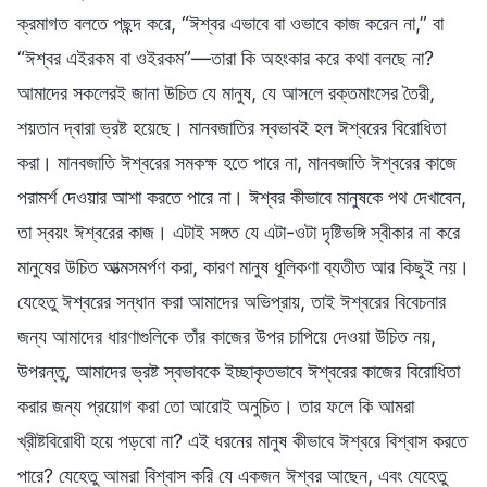
ক্রমাগত বলতে পছন্দ করে, “ঈশ্বর এভাবে বা ওভাবে কাজ করেন না,” বা
“ঈশ্বর এইরকম বা ওইরকম”—তারা কি অহংকার করে কথা বলছে না?
আমাদের সকলেরই জানা উচিত যে মানুষ, যে আসলে রক্তমাংসের তৈরী,
শয়তান দ্বারা ভ্রষ্ট হয়েছে। মানবজাতির স্বভাবই হল ঈশ্বরের বিরোধিতা
করা। মানবজাতি ঈশ্বরের সমকক্ষ হতে পারে না, মানবজাতি ঈশ্বরের কাজে
পরামর্শ দেওয়ার আশা করতে পারে না। ঈশ্বর কীভাবে মানুষকে পথ দেখাবেন,
তা স্বয়ং ঈশ্বরের কাজ। এটাই সঙ্গত যে এটা-ওটা দৃষ্টিভঙ্গি স্বীকার না করে
মানুষের উচিত আত্মসমর্পণ করা, কারণ মানুষ ধূলিকণা ব্যতীত আর কিছুই নয়।
যেহেতু ঈশ্বরের সন্ধান করা আমাদের অভিপ্রায়, তাই ঈশ্বরের বিবেচনার
জন্য আমাদের ধারণাগুলিকে তাঁর কাজের উপর চাপিয়ে দেওয়া উচিত নয়,
উপরন্তু, আমাদের ভ্রষ্ট স্বভাবকে ইচ্ছাকৃতভাবে ঈশ্বরের কাজের বিরোধিতা
করার জন্য প্রয়োগ করা তো আরোই অনুচিত। তার ফলে কি আমরা
খ্রীষ্টবিরোধী হয়ে পড়বো না? এই ধরনের মানুষ কীভাবে ঈশ্বরে বিশ্বাস করতে
পারে? যেহেতু আমরা বিশ্বাস করি যে একজন ঈশ্বর আছেন, এবং যেহেতু