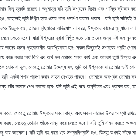
ার কিছু ত্রুটি রয়েছে। শুধুমাত্র যদি তুমি ঈশ্বরের বিচার এবং শাস্তি স্বীকার 
হও, তাহলেই তুমি নিখুঁত হয়ে ওঠার পথে পদার্পণ করতে পারবে। যদি তুমি সত্যিই ঈশ
রতে ইচ্ছুক হও, তাহলে বিন্দুমাত্র অভিযোগ না করে, ঈশ্বরের কাজের মূল্যায়ন বা ব
েনে চলতে হবে। যারা ঈশ্বরের দ্বারা নিখুঁত হতে চায় তাদের জন্য এই হল ন্যু
 চায় তাদের জন্য প্রয়োজনীয় আবশ্যিকতা হল: সকল কিছুতেই ঈশ্বরের প্রতি প্রেম
 হৃদয়ে কাজ করার অর্থ কি? এর অর্থ হল তোমার সকল কার্য এবং আচরণ তুমি ঈশ্বর
ক হোক বা ভুল, যেহেতু তোমার উদ্দেশ্য সৎ, তুমি তা ঈশ্বরকে বা তোমার ভাই বো
য়ে তুমি একটা শপথ গ্রহণ করার সাহস দেখাতে পারবে। তোমাকে অবশ্যই তোমার সকল 
 জন্য তাঁর সামনে পেশ করতে হবে; যদি তুমি এই পথে অনুশীলন এবং প্রবেশ কর, ত
্বাস করো, সেহেতু তোমায় ঈশ্বরের সকল বাক্য এবং সকল কাজের উপর আস্থা রাখত
বাস করছ, সেহেতু তোমায় তাঁকে মান্য করে চলতে হবে। যদি তুমি এমন করতে অক্ষম
িছু যায় আসেনা। যদি তুমি বহু বছর ধরে ঈশ্বরবিশ্বাসী হও, কিন্তু কখনই তাঁকে মা