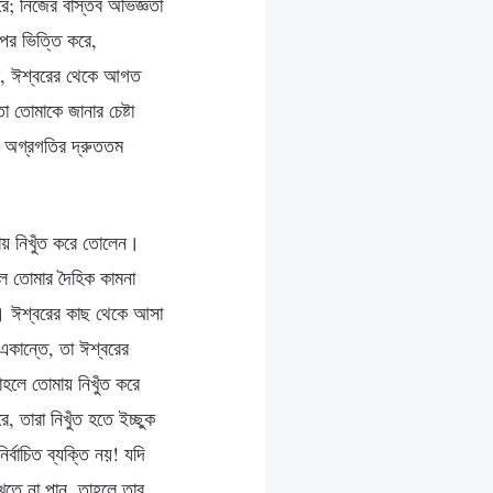
ে; নিজের বাস্তব অভিজ্ঞতা
পর ভিত্তি করে,
বে, ঈশ্বরের থেকে আগত
 তোমাকে জানার চেষ্টা
ই অগ্রগতির দ্রুততম
ায় নিখুঁত করে তোলেন।
হলে তোমার দৈহিক কামনা
 না। ঈশ্বরের কাছ থেকে আসা
একান্তে, তা ঈশ্বরের
হলে তোমায় নিখুঁত করে
তারা নিখুঁত হতে ইচ্ছুক
্বাচিত ব্যক্তি নয়! যদি
খতে না পান, তাহলে তার