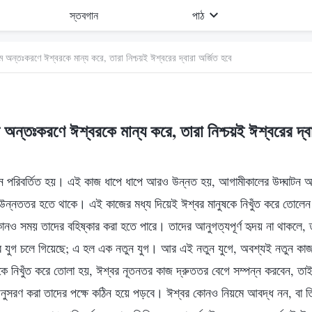
স্তবগান
পাঠ
ম অন্তঃকরণে ঈশ্বরকে মান্য করে, তারা নিশ্চয়ই ঈশ্বরের দ্বারা অর্জিত হবে
ম অন্তঃকরণে ঈশ্বরকে মান্য করে, তারা নিশ্চয়ই ঈশ্বরের দ্বা
দিন পরিবর্তিত হয়। এই কাজ ধাপে ধাপে আরও উন্নত হয়, আগামীকালের উদ্ঘাটন 
ে উন্নততর হতে থাকে। এই কাজের মধ্য দিয়েই ঈশ্বর মানুষকে নিখুঁত করে তোলেন
োনও সময় তাদের বহিষ্কার করা হতে পারে। তাদের আনুগত্যপূর্ণ হৃদয় না থাকলে, 
যুগ চলে গিয়েছে; এ হল এক নতুন যুগ। আর এই নতুন যুগে, অবশ্যই নতুন কা
ষকে নিখুঁত করে তোলা হয়, ঈশ্বর নূতনতর কাজ দ্রুততর বেগে সম্পন্ন করবেন, তাই
নুসরণ করা তাদের পক্ষে কঠিন হয়ে পড়বে। ঈশ্বর কোনও নিয়মে আবদ্ধ নন, বা ত