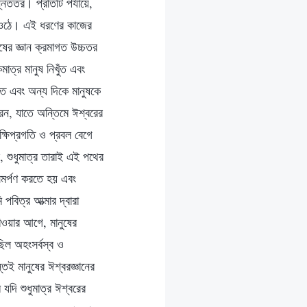
্নততর। প্রতিটি পর্যায়ে,
য়ে ওঠে। এই ধরণের কাজের
ুষের জ্ঞান ক্রমাগত উচ্চতর
াত্র মানুষ নিখুঁত এবং
তে এবং অন্য দিকে মানুষকে
রেন, যাতে অন্তিমে ঈশ্বরের
ক্ষিপ্রগতি ও প্রবল বেগে
ে, শুধুমাত্র তারাই এই পথের
মর্পণ করতে হয় এবং
বিত্র আত্মার দ্বারা
যাওয়ার আগে, মানুষের
ল অহংসর্বস্ব ও
তই মানুষের ঈশ্বরজ্ঞানের
যদি শুধুমাত্র ঈশ্বরের