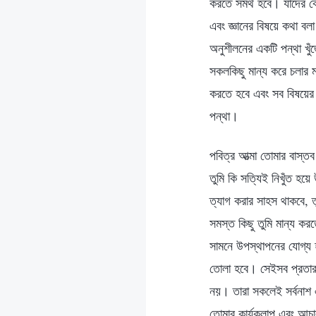
করতে সমর্থ হবে। যাদের কো
এবং জ্ঞানের বিষয়ে কথা ব
অনুশীলনের একটি পন্থা খ
সকলকিছু মান্য করে চলার ম
করতে হবে এবং সব বিষয়ের
পন্থা।
পবিত্র আত্মা তোমার বাস্
তুমি কি সত্যিই নিখুঁত হয়ে
ত্যাগ করার সাহস থাকবে, তু
সমস্ত কিছু তুমি মান্য কর
সামনে উপস্থাপনের যোগ্য 
তোলা হবে। সেইসব প্রতারক
নয়। তারা সকলেই সর্বনাশ এ
তোমার কার্যকলাপ এবং আচা