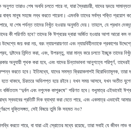
ধেক অনুগত তারাও শেষ অবধি চলতে পারে না, যারা স্বৈরাচারী, যাদের হৃদয়ে সামান্
বাক্য মানুষ সহজে লব্ধ করতে পারেনা। এমনকি তাদের সর্বস্ব শক্তি প্রয়োগ করে
ারে, যা শেষ পর্যন্ত তাদের নিখুঁত হওয়ার অনুমতি দেয়। তাহলে, যে প্রধান দেবদূ
াদের কী পরিণতি হবে? তাদের কি ঈশ্বরের দ্বারা অর্জিত হওয়ার আশা আরো কম ন
 উদ্দেশ্যে জয় করা নয়, বরং ন্যায়পরায়ণতা এবং ন্যায়বিহীনতাকে প্রকাশের উদ্দেশ্
্রহ, দুষ্টদের নিন্দিত করা, এবং, উপরন্তু, যারা মান্য করে চলতে ইচ্ছুক তাদের নিখ
ার অনুযায়ী পৃথক করা হবে, এবং যাদের চিন্তাভাবনা আনুগত্যে পরিপূর্ণ, তাদেরই
সম্পন্ন করতে হবে। ইতিমধ্যে, যাদের সমস্ত ক্রিয়াকলাপই বিরোধিতামূলক, তারা দ
দগ্ধ হতে থাকবে, চিরতরে অভিশপ্ত হয়ে রইবে। যখন সময় আসবে, যখন অতীত যুগ
 বর্জিততম “দুর্বল এবং নপুংসক কাপুরুষে” পরিণত হবে। শুধুমাত্র এইভাবেই ঈশ্ব
তিরোধ্য স্বভাবের প্রতিটি দিক ব্যাখ্যা করা যেতে পারে, এবং একমাত্র এভাবেই আম
র্ণরূপে যুক্তিসঙ্গত, সেই বিষয়ে তুমি কি সহমত নও?
উপলব্ধি করতে পারে, বা যারা এই স্রোতের মধ্যে রয়েছে, তারা সবাই যে জীবন লা