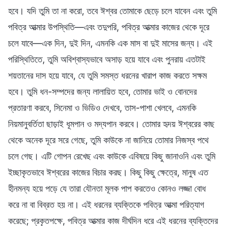
হবে। যদি তুমি তা না করো, তবে ঈশ্বর তোমাকে ছেড়ে চলে যাবেন এবং তুমি
পবিত্র আত্মার উপস্থিতি—এবং তদুপরি, পবিত্র আত্মার কাজের থেকে দূরে
চলে যাবে—এক দিন, দুই দিন, এমনকি এক মাস বা দুই মাসের জন্য। এই
পরিস্থিতিতে, তুমি অবিশ্বাস্যভাবে অসাড় হয়ে যাবে এবং পুনরায় এতটাই
শয়তানের দাস হয়ে যাবে, যে তুমি সমস্ত ধরনের খারাপ কাজ করতে সক্ষম
হবে। তুমি ধন-সম্পদের জন্য লালায়িত হবে, তোমার ভাই ও বোনদের
প্রতারণা করবে, সিনেমা ও ভিডিও দেখবে, তাস-পাশা খেলবে, এমনকি
নিয়মানুবর্তিতা ছাড়াই ধূমপান ও মদ্যপান করবে। তোমার হৃদয় ঈশ্বরের কাছ
থেকে অনেক দূরে সরে গেছে, তুমি কাউকে না জানিয়ে তোমার নিজস্ব পথে
চলে গেছ। এটি গোপন রেখেছ এবং কাউকে এবিষয়ে কিছু জানাওনি এবং তুমি
ইচ্ছাকৃতভাবে ঈশ্বরের কাজের বিচার করছ। কিছু কিছু ক্ষেত্রে, মানুষ এত
হীনমন্য হয়ে পড়ে যে তারা যৌনতা মূলক পাপ করতেও কোনও লজ্জা বোধ
করে না বা বিব্রত হয় না। এই ধরনের ব্যক্তিকে পবিত্র আত্মা পরিত্যাগ
করেছে; প্রকৃতপক্ষে, পবিত্র আত্মার কাজ দীর্ঘদিন ধরে এই ধরনের ব্যক্তিদের