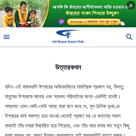
উত্তরকথন
উত্তরকথন
যদিও এই বাক্যগুলি ঈশ্বরের অভিব্যক্তির সামগ্রিক প্রকাশ নয়, কিন্তু
মানুষের ঈশ্বরকে জানার এবং স্বভাব পরিবর্তনের জন্য এগুলিই যথেষ্ট।
সম্ভবত এমন কেউ-কেউ আছে যারা মনে করে যে, মূল চৈনিক ভূখণ্ডে
ঈশ্বরের কার্য সমাপ্ত হয়ে যাওয়া থেকেই প্রমাণ হয় যে কহতব্য সকল
বাক্যই তাঁর দ্বারা উচ্চারিত হয়ে গিয়েছে, এবং তাঁর আর বলার মত নতুন কিছু
থাকা সম্ভব নয়, কারণ ঈশ্বর কেবলমাত্র সেই বাক্যগুলিই বলতে সক্ষম।