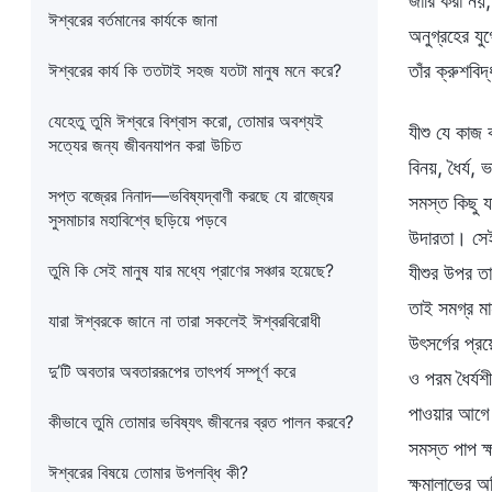
জারি করা নয়,
ঈশ্বরের বর্তমানের কার্যকে জানা
অনুগ্রহের যু
ঈশ্বরের কার্য কি ততটাই সহজ যতটা মানুষ মনে করে?
তাঁর ক্রুশবি
যেহেতু তুমি ঈশ্বরে বিশ্বাস করো, তোমার অবশ্যই
যীশু যে কাজ 
সত্যের জন্য জীবনযাপন করা উচিত
বিনয়, ধৈর্য,
সপ্ত বজ্রের নিনাদ—ভবিষ্যদ্বাণী করছে যে রাজ্যের
সমস্ত কিছু য
সুসমাচার মহাবিশ্বে ছড়িয়ে পড়বে
উদারতা। সেই 
তুমি কি সেই মানুষ যার মধ্যে প্রাণের সঞ্চার হয়েছে?
যীশুর উপর তা
তাই সমগ্র মা
যারা ঈশ্বরকে জানে না তারা সকলেই ঈশ্বরবিরোধী
উৎসর্গের প্র
দু’টি অবতার অবতাররূপের তাৎপর্য সম্পূর্ণ করে
ও পরম ধৈর্যশ
পাওয়ার আগে 
কীভাবে তুমি তোমার ভবিষ্যৎ জীবনের ব্রত পালন করবে?
সমস্ত পাপ ক্
ঈশ্বরের বিষয়ে তোমার উপলব্ধি কী?
ক্ষমালাভের অ