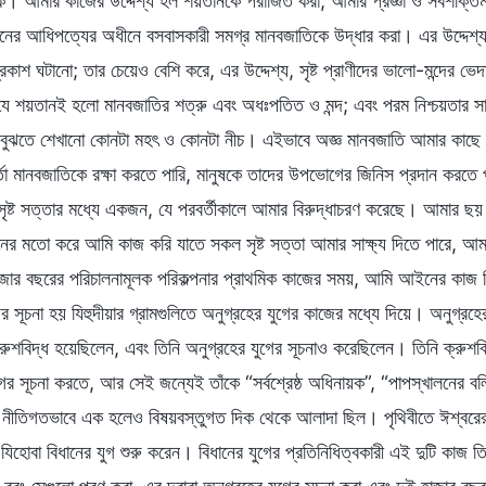
ি। আমার কাজের উদ্দেশ্য হল শয়তানকে পরাজিত করা, আমার প্রজ্ঞা ও সর্বশক্তি
ানের আধিপত্যের অধীনে বসবাসকারী সমগ্র মানবজাতিকে উদ্ধার করা। এর উদ্দেশ্য আ
রকাশ ঘটানো; তার চেয়েও বেশি করে, এর উদ্দেশ্য, সৃষ্ট প্রাণীদের ভালো-মন্দের ভ
ে শয়তানই হলো মানবজাতির শত্রু এবং অধঃপতিত ও মন্দ; এবং পরম নিশ্চয়তার সাথে
 বুঝতে শেখানো কোনটা মহৎ ও কোনটা নীচ। এইভাবে অজ্ঞ মানবজাতি আমার কাছে সা
র্তা মানবজাতিকে রক্ষা করতে পারি, মানুষকে তাদের উপভোগের জিনিস প্রদান করত
ষ্ট সত্তার মধ্যে একজন, যে পরবর্তীকালে আমার বিরুদ্ধাচরণ করেছে। আমার ছয় হ
ের মতো করে আমি কাজ করি যাতে সকল সৃষ্ট সত্তা আমার সাক্ষ্য দিতে পারে, আ
ার বছরের পরিচালনামূলক পরিকল্পনার প্রাথমিক কাজের সময়, আমি আইনের কাজ নির্
য়ের সূচনা হয় যিহুদীয়ার গ্রামগুলিতে অনুগ্রহের যুগের কাজের মধ্যে দিয়ে। অনুগ্র
্রুশবিদ্ধ হয়েছিলেন, এবং তিনি অনুগ্রহের যুগের সূচনাও করেছিলেন। তিনি ক্রুশব
গের সূচনা করতে, আর সেই জন্যেই তাঁকে “সর্বশ্রেষ্ঠ অধিনায়ক”, “পাপস্খালনের 
 নীতিগতভাবে এক হলেও বিষয়বস্তুগত দিক থেকে আলাদা ছিল। পৃথিবীতে ঈশ্বরে
 যিহোবা বিধানের যুগ শুরু করেন। বিধানের যুগের প্রতিনিধিত্বকারী এই দুটি কাজ 