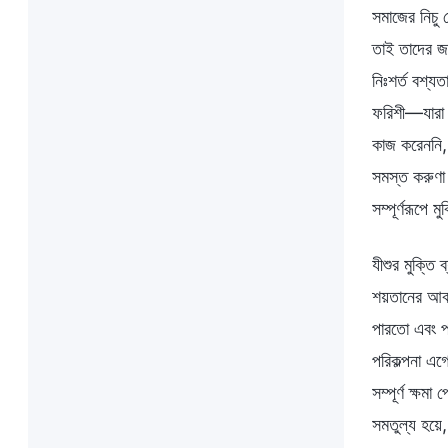
সমাজের নিচু 
তাই তাদের জ
নিঃশর্ত বশ্য
ফরিশী—যারা উ
কাজ করেননি, 
সমস্ত করুণা 
সম্পূর্ণরূপে
যীশুর মুক্ত
শয়তানের আবা
পারতো এবং পর
পরিকল্পনা এগ
সম্পূর্ণ ক্ষম
সমতুল্য হয়ে,