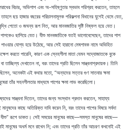
অপরাধের বিচার, অভিশাপ এবং অ-সহিষ্ণুতার স্বভাব পরিগ্রহ করতেন, তাহলে
াহলে ছয় হাজার বছরের পরিচালনামূলক পরিকল্পনা বিধানের যুগেই থেমে যেত,
্ধি পেতো ও জঘন্য রূপ নিত, আর মানবজাতির সৃষ্টি নিষ্ফল হয়ে যেত।
ষদের পাপকেও ছাপিয়ে যেত। যীশু মানবজাতিকে যতই ভালোবেসেছেন, তাদের পাপ
ধার পাওয়ার যোগ্য হয়ে উঠেছে, আর সেই হারানো মেষশাবক নামে অভিহিত
তক্ষেপ করতে পারেনি, কারণ এক স্নেহশীলা মাতা যেমন সদ্যোজাতকে বুকে
তাচ্ছিল্য দেখাতেন না, বরং তাদের প্রতি ছিলেন সান্ত্বনাপ্রদায়ক। তিনি
ে ছিলেন, অনেকটা এই কথার মতো, “অন্যদের সত্তর গুণ সাতবার ক্ষমা
ষেরা তাঁর সহনশীলতার মাধ্যমে পাপের ক্ষমা লাভ করেছিলো।
্যদের সান্ত্বনা দিতেন, তাদের জন্য সংস্থান প্রদান করতেন, সাহায্য
ুষদের কাছে অতিরিক্ত দাবি করেন নি, বরং তাদের পাপের বিষয়ে সর্বদা
াতা যীশু” রূপে ডাকত। সেই সময়ের মানুষের কাছে—সমস্ত মানুষের কাছে—
োই মানুষের অধর্ম মনে রাখেন নি; এবং তাদের প্রতি তাঁর আচরণ কখনোই এই