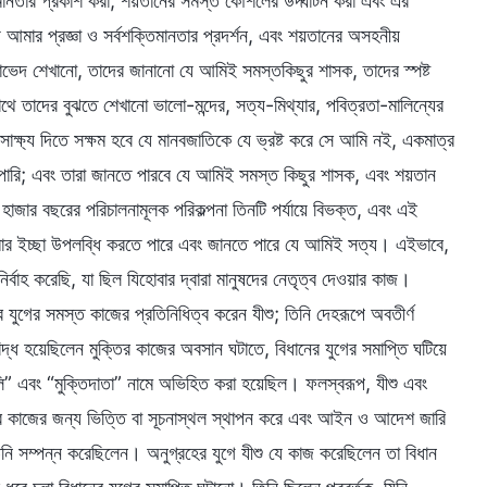
মানতার প্রকাশ করা, শয়তানের সমস্ত কৌশলের উদ্ঘাটন করা এবং এর
মার প্রজ্ঞা ও সর্বশক্তিমানতার প্রদর্শন, এবং শয়তানের অসহনীয়
েদাভেদ শেখানো, তাদের জানানো যে আমিই সমস্তকিছুর শাসক, তাদের স্পষ্ট
 তাদের বুঝতে শেখানো ভালো-মন্দের, সত্য-মিথ্যার, পবিত্রতা-মালিন্যের
ক্ষ্য দিতে সক্ষম হবে যে মানবজাতিকে যে ভ্রষ্ট করে সে আমি নই, একমাত্র
ে পারি; এবং তারা জানতে পারবে যে আমিই সমস্ত কিছুর শাসক, এবং শয়তান
াজার বছরের পরিচালনামূলক পরিকল্পনা তিনটি পর্যায়ে বিভক্ত, এবং এই
মার ইচ্ছা উপলব্ধি করতে পারে এবং জানতে পারে যে আমিই সত্য। এইভাবে,
বাহ করেছি, যা ছিল যিহোবার দ্বারা মানুষদের নেতৃত্ব দেওয়ার কাজ।
হের যুগের সমস্ত কাজের প্রতিনিধিত্ব করেন যীশু; তিনি দেহরূপে অবতীর্ণ
িদ্ধ হয়েছিলেন মুক্তির কাজের অবসান ঘটাতে, বিধানের যুগের সমাপ্তি ঘটিয়ে
বলি” এবং “মুক্তিদাতা” নামে অভিহিত করা হয়েছিল। ফলস্বরূপ, যীশু এবং
র কাজের জন্য ভিত্তি বা সূচনাস্থল স্থাপন করে এবং আইন ও আদেশ জারি
তিনি সম্পন্ন করেছিলেন। অনুগ্রহের যুগে যীশু যে কাজ করেছিলেন তা বিধান