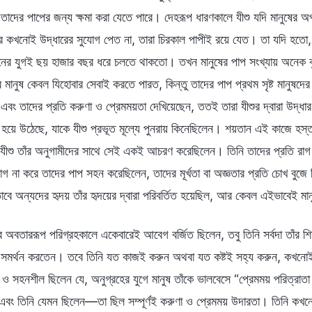
তাদের পাপের জন্য ক্ষমা করা যেতে পারে। দেহরূপ ধারণকালে যীশু যদি মানুষের 
 কখনোই উদ্ধারের সুযোগ পেত না, তারা চিরকাল পাপীই রয়ে যেত। তা যদি হতো, ত
ের যুগই ছয় হাজার বছর ধরে চলতে থাকতো। তখন মানুষের পাপ সংখ্যায় অনেক বৃদ
ে মানুষ কেবল যিহোবার সেবাই করতে পারত, কিন্তু তাদের পাপ প্রথম সৃষ্ট মানু
 এবং তাদের প্রতি করুণা ও প্রেমময়তা দেখিয়েছেন, ততই তারা যীশুর দ্বারা উদ্
 হয়ে উঠেছে, যাকে যীশু প্রভূত মূল্যে পুনরায় কিনেছিলেন। শয়তান এই কাজে হস্
ীশু তাঁর অনুগামীদের সাথে সেই একই আচরণ করেছিলেন। তিনি তাদের প্রতি রাগ বা 
গ না করে তাদের পাপ সহন করেছিলেন, তাদের মূর্খতা বা অজ্ঞতার প্রতি চোখ বুজ
 অন্যদের হৃদয় তাঁর হৃদয়ের দ্বারা পরিবর্তিত হয়েছিল, আর কেবল এইভাবেই মানু
ঁর অবতাররূপ পরিগ্রহকালে একেবারেই আবেগ বর্জিত ছিলেন, তবু তিনি সর্বদা তাঁর শিষ
সমর্থন করতেন। তবে তিনি যত কাজই করুন অথবা যত কষ্টই সহ্য করুন, কখনোই মান
 ও সহনশীল ছিলেন যে, অনুগ্রহের যুগে মানুষ তাঁকে ভালবেসে “প্রেমময় পরিত্র
ল এবং তিনি যেমন ছিলেন—তা ছিল সম্পূর্ণই করুণা ও প্রেমময় উদারতা। তিনি কখন