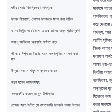
কাজ করে থাক
ধর্মীয় সেবার বিশুদ্ধিকরণ আবশ্যক
মাধ্যমে শয়ত
পাশবিকতার প্
ঈশ্বর বিশ্বাসে, তোমার ঈশ্বরকে মান্য করা উচিত
করে দেখানো য
যাদের নিখুঁত করে তোলা হয়েছে তাদের জন্য প্রতিশ্রুতি
পার্থক্য, আর
আমিই সৃষ্টিক
অসাধু ব্যক্তিরা অবশ্যই শাস্তি পাবে
নিছক আমার সৃ
কী করে ঈশ্বরের ইচ্ছার সাথে সঙ্গতিপূর্ণভাবে সেবা করা
ফলাফল অর্জন
যায়
আমার ছয়-হাজ
ঈশ্বর যেভাবে মানুষকে ব্যবহার করেন
দ্বিতীয় পর্যা
হয়েছিলেন, ক
নতুন যুগের আদেশসমূহ
অনুগ্রহের যু
সহস্রবর্ষীয় রাজত্বের যুগ উপস্থিত
যিহোবার কাজ
করার মাধ্যমে
তোমার জানা উচিত যে বাস্তববাদী ঈশ্বরই স্বয়ং ঈশ্বর