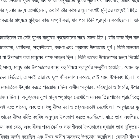
 বরং সেগুলো পূরণ করা, এর দ্বারা অনুগ্রহের যুগের সূচনা করা এবং দুই হাজার বছর
গের সূচনার জন্য এসেছিলেন, তথাপি তাঁর কাজের মূল অংশটি মুক্তির মধ্যেই নিহি
দ্ধকরণের মাধ্যমে মুক্তির কাজ সম্পূর্ণ করা, যার পরে তিনি প্রস্থান করেছিলেন। ত
করেছিলেন তা সেই যুগের মানুষের প্রয়োজনের সাথে সঙ্গত ছিল। তাঁর কাজ ছিল মান
 ভালোবাসা, ধার্মিকতা, সহনশীলতা, করুণা এবং প্রেমময় উদারতায় পূর্ণ। তিনি মান
া যা উপভোগ করা মানুষের পক্ষে সম্ভব ছিল। তিনি তাদের উপভোগের জন্য দিয়েছিলে
সময়, মানুষ তার উপভোগের জন্য বহু বিষয়ে প্রাচুর্যের সম্মুখীন হয়েছিল, যেমন হৃ
দের নির্ভরতা, এ সবই তারা যে যুগে জীবনযাপন করেছে সেই সময় উপলব্ধ ছিল। অনুগ
নবজাতিকে উদ্ধার করতে প্রয়োজন ছিল অসীম অনুগ্রহ, সহিষ্ণুতা ও ধৈর্যের, উপরন্
য়োজন ছিল। অনুগ্রহের যুগে মানুষ শুধুমাত্র দেখেছিল মানবজাতির পাপের প্রায়শ্চি
ীলই হতে পারেন, এবং তারা শুধু যীশুর দয়া ও প্রেমময়তাই দেখেছিল। অনুগ্রহের 
তাদের যীশুর বর্ষিত বহুবিধ অনুগ্রহ উপভোগ করতে হয়েছিলো, যাতে তারা এগুলি
ষমা করা যেত, এবং যীশুর পরম ধৈর্য ও সহনশীলতা উপভোগের দ্বারাই তারা মুক্তি
ধিকার অর্জন করেছিল এবং যীশুর অসীম অনুগ্রহ উপভোগ করেছিল। যেমনটি যীশু বলে