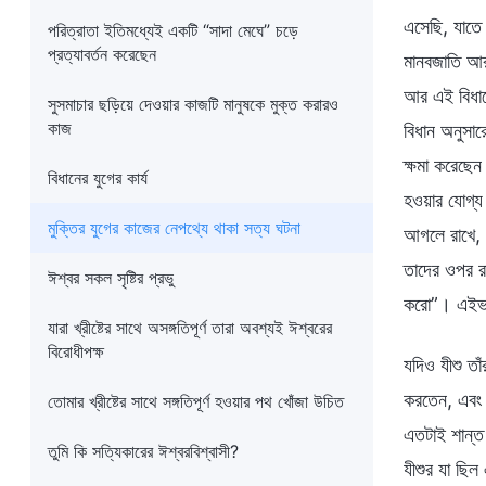
এসেছি, যাতে 
পরিত্রাতা ইতিমধ্যেই একটি “সাদা মেঘে” চড়ে
প্রত্যাবর্তন করেছেন
মানবজাতি আর
আর এই বিধান
সুসমাচার ছড়িয়ে দেওয়ার কাজটি মানুষকে মুক্ত করারও
কাজ
বিধান অনুসার
ক্ষমা করেছেন
বিধানের যুগের কার্য
হওয়ার যোগ্য
মুক্তির যুগের কাজের নেপথ্যে থাকা সত্য ঘটনা
আগলে রাখে, য
তাদের ওপর রা
ঈশ্বর সকল সৃষ্টির প্রভু
করো”। এইভাবে
যারা খ্রীষ্টের সাথে অসঙ্গতিপূর্ণ তারা অবশ্যই ঈশ্বরের
বিরোধীপক্ষ
যদিও যীশু তা
করতেন, এবং 
তোমার খ্রীষ্টের সাথে সঙ্গতিপূর্ণ হওয়ার পথ খোঁজা উচিত
এতটাই শান্ত
তুমি কি সত্যিকারের ঈশ্বরবিশ্বাসী?
যীশুর যা ছি