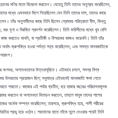
র চোখের মণির মতো বিবেচনা করতেন। যেহেতু তিনি তাদের অনুগ্রহ করেছিলেন,
াদের মধ্যে এমনভাবে মিশে গিয়েছিলেন যেন তিনি তাদের দাস, তাদের কাছে
লেন। তাঁর অনুগামীদের কাছে তিনি ছিলেন প্রেমময় পরিত্রাতা যীশু, কিন্তু
 বরং ঘৃণা ও বিরক্তি প্রদর্শন করেছিলেন। তিনি ফরিশীদের মধ্যে খুব বেশি
র কাজ করতেও যাননি, বা প্রতীকী ও বিস্ময়কর কাজও করেননি। তিনি তাঁর
 অর্থাৎ ক্রুশবিদ্ধ হওয়া পর্যন্ত সহ্য করেছিলেন, এবং সমস্ত মানবজাতিকে
ট সারাংশ।
পের বংশধর, অপদেবতাদের উত্তরসূরিতে। এইভাবে চললে, সমগ্র বিশ্ব
য় উদারতার প্রয়োজন ছিল; শুধুমাত্র এইভাবেই মানবজাতি ক্ষমা পেতে
ভ করতে পারতো। কাজের এই পর্যায় ব্যতীত, ছয় হাজার বছরের পরিচালনামূলক
 নিরাময় করতেন বা অপদেবতা বিতাড়ন করতেন, তাহলে মানুষ তাদের পাপের
র কাজের অর্ধেক সম্পন্ন করেছিলেন; তারপরে, ক্রুশবিদ্ধ হয়ে, পাপী শরীরের
ের নিয়তির প্রভু হয়ে ওঠেন। শয়তানের হাতে তাঁকে তুলে দেওয়ার পরেই তিনি