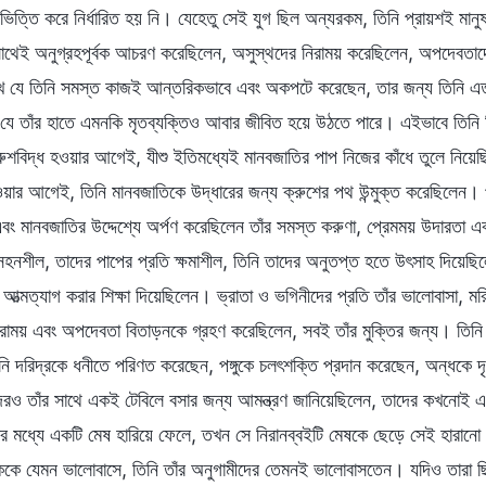
ভিত্তি করে নির্ধারিত হয় নি। যেহেতু সেই যুগ ছিল অন্যরকম, তিনি প্রায়শই মান
াথেই অনুগ্রহপূর্বক আচরণ করেছিলেন, অসুস্থদের নিরাময় করেছিলেন, অপদেবতাদের
ে যে তিনি সমস্ত কাজই আন্তরিকভাবে এবং অকপটে করেছেন, তার জন্য তিনি এতদূ
যে তাঁর হাতে এমনকি মৃতব্যক্তিও আবার জীবিত হয়ে উঠতে পারে। এইভাবে তিনি নিঃশ
ুশবিদ্ধ হওয়ার আগেই, যীশু ইতিমধ্যেই মানবজাতির পাপ নিজের কাঁধে তুলে নিয়
ওয়ার আগেই, তিনি মানবজাতিকে উদ্ধারের জন্য ক্রুশের পথ উন্মুক্ত করেছিলেন। প
বং মানবজাতির উদ্দেশ্যে অর্পণ করেছিলেন তাঁর সমস্ত করুণা, প্রেমময় উদারতা এ
 সহনশীল, তাদের পাপের প্রতি ক্ষমাশীল, তিনি তাদের অনুতপ্ত হতে উৎসাহ দিয়েছি
 আত্মত্যাগ করার শিক্ষা দিয়েছিলেন। ভ্রাতা ও ভগিনীদের প্রতি তাঁর ভালোবাসা, ম
িরাময় এবং অপদেবতা বিতাড়নকে গ্রহণ করেছিলেন, সবই তাঁর মুক্তির জন্য। তিনি 
 দরিদ্রকে ধনীতে পরিণত করেছেন, পঙ্গুকে চলৎশক্তি প্রদান করেছেন, অন্ধকে দ
দেরও তাঁর সাথে একই টেবিলে বসার জন্য আমন্ত্রণ জানিয়েছিলেন, তাদের কখনোই এড়
 মধ্যে একটি মেষ হারিয়ে ফেলে, তখন সে নিরানব্বইটি মেষকে ছেড়ে সেই হারানো 
কে যেমন ভালোবাসে, তিনি তাঁর অনুগামীদের তেমনই ভালোবাসতেন। যদিও তারা ছিল 