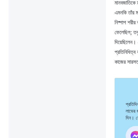
মানবজাতিকে ম
এমনকি তাঁর ম
নিষ্পাপ শরীর
ফেলেছিল; তবু
দিয়েছিলেন। 
প্রতিনিধিত্ব
কাজের সারস
প্রতিদ
লাভের 
দিন। ক