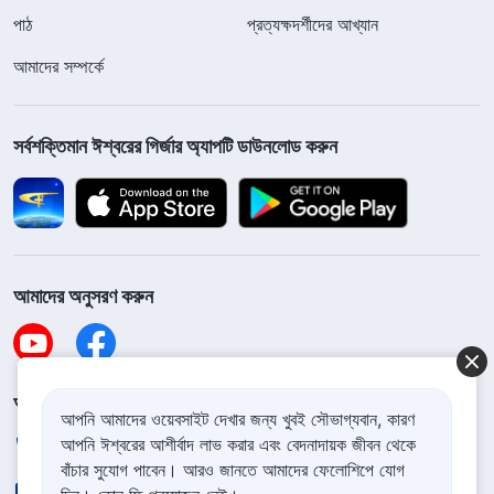
পাঠ
প্রত্যক্ষদর্শীদের আখ্যান
আমাদের সম্পর্কে
সর্বশক্তিমান ঈশ্বরের গির্জার অ্যাপটি ডাউনলোড করুন
আমাদের অনুসরণ করুন
আমাদের সাথে যোগাযোগ করুন
আপনি আমাদের ওয়েবসাইট দেখার জন্য খুবই সৌভাগ্যবান, কারণ
আপনি ঈশ্বরের আশীর্বাদ লাভ করার এবং বেদনাদায়ক জীবন থেকে
+91-970-782-1023
বাঁচার সুযোগ পাবেন। আরও জানতে আমাদের ফেলোশিপে যোগ
contact.bn@godfootsteps.org