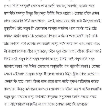
হবে। তিনি সমস্তই তোমার হাতে অর্পণ করবেন, তদুপরি, তোমার সাথে
সম্পর্কিত সমস্ত কিছুর সিদ্ধান্ত তিনিই নিতে পারেন। তোমরা তাঁকে যেমন
ভাবো তেমন কি তিনি হতে পারেন, এতই সামান্য যে তাঁর কথা উল্লেখ করাই
মূল্যহীন? তাঁর সত্য কি তোমাদের আস্থা অর্জনের পক্ষে যথেষ্ট নয়? তাঁর
সমস্ত কর্মের সাক্ষ্য কি তোমাদের বিশ্বাস অর্জনের পক্ষে যথেষ্ট নয়? নাকি
তাঁর দেখানো পথে তোমার চলা ততটা যোগ্য নয়? সবই বলা এবং করার পরেও
কী কারণে তোমরা তাঁকে ঘৃণা করো, তাঁকে দূরে ঠেলে দাও, তাঁকে এড়িয়ে যাও?
ইনিই সেই মানুষ যিনি সত্য প্রকাশ করেন, ইনিই সেই মানুষ যিনি সত্য
সরবরাহ করেন এবং ইনিই তোমাদের অনুসরণীয় পথ প্রদর্শন করেন। তোমরা
এখনো এইসকল সত্যের মধ্যে ঈশ্বরের কাজের চিহ্ন খুঁজে পেতে অক্ষম—
এমনটা কি হতে পারে? যীশুর কাজ ছাড়া মানব জাতি ক্রুশ অতিক্রম করতে
পারত না, কিন্তু বর্তমানের অবতারের আগমন না ঘটলে ক্রুশ অতিক্রমকারীরা
নতুন যুগে যাওয়ার জন্য কখনোই ঈশ্বরের অনুমোদন অর্জন করতে পারত
না। এই সাধারণ মানুষটির আগমন ছাড়া তোমরা কখনোই ঈশ্বরের