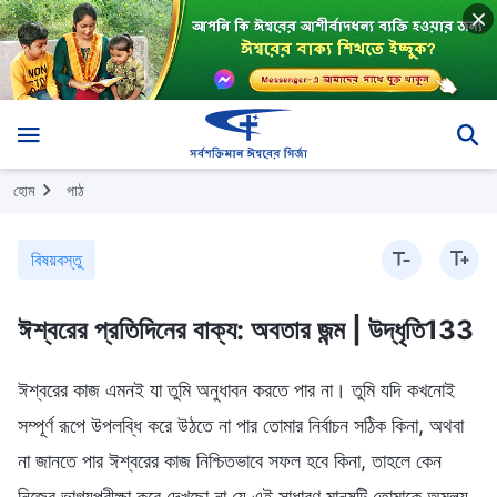
হোম
পাঠ
বিষয়বস্তু
ঈশ্বরের প্রতিদিনের বাক্য: অবতার জন্ম | উদ্ধৃতি133
ঈশ্বরের কাজ এমনই যা তুমি অনুধাবন করতে পার না। তুমি যদি কখনোই
সম্পূর্ণ রূপে উপলব্ধি করে উঠতে না পার তোমার নির্বাচন সঠিক কিনা, অথবা
না জানতে পার ঈশ্বরের কাজ নিশ্চিতভাবে সফল হবে কিনা, তাহলে কেন
নিজের ভাগ্যপরীক্ষা করে দেখছো না যে এই সাধারণ মানুষটি তোমাকে অমূল্য