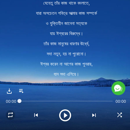
যেহেতু তাঁর কাজ থাকে বদলাতে,
যারা অসচেতন পবিত্র আত্মার কাজ সম্পর্কে
ও যুক্তিহীন জানেনা সত্যকে
যায় ঈশ্বরের বিরুদ্ধে।
তাঁর কাজ মানুষের ধারণার ঊর্ধ্বে,
সদা নতুন, হয় না পুরোনো।
ঈশ্বর করেন না আগের কাজ পুনরায়,
যান সদা এগিয়ে।
মানুষ বিচার করে তাঁর বর্তমান কাজের
দেখে অতীতের কাজ।
00:00
00:00
ঈশ্বরের কাজ হয়ে গেছে কঠিন
নতুন যুগে সব পর্যায়ে।
মানুষের বহু সমস্যা।